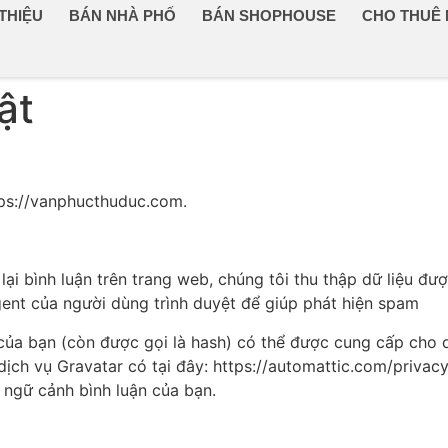
 THIỆU
BÁN NHÀ PHỐ
BÁN SHOPHOUSE
CHO THUÊ
ật
ttps://vanphucthuduc.com.
lại bình luận trên trang web, chúng tôi thu thập dữ liệu đượ
agent của người dùng trình duyệt để giúp phát hiện spam
 của bạn (còn được gọi là hash) có thể được cung cấp cho
ch vụ Gravatar có tại đây: https://automattic.com/privacy/
g ngữ cảnh bình luận của bạn.