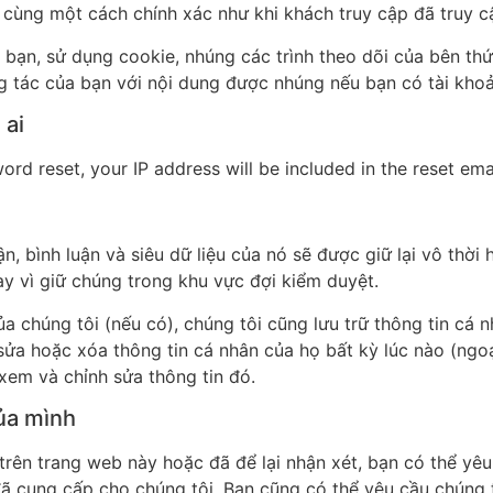
cùng một cách chính xác như khi khách truy cập đã truy c
 bạn, sử dụng cookie, nhúng các trình theo dõi của bên thứ
 tác của bạn với nội dung được nhúng nếu bạn có tài kho
 ai
ord reset, your IP address will be included in the reset emai
ận, bình luận và siêu dữ liệu của nó sẽ được giữ lại vô thời
ay vì giữ chúng trong khu vực đợi kiểm duyệt.
a chúng tôi (nếu có), chúng tôi cũng lưu trữ thông tin cá
sửa hoặc xóa thông tin cá nhân của họ bất kỳ lúc nào (ngo
 xem và chỉnh sửa thông tin đó.
ủa mình
trên trang web này hoặc đã để lại nhận xét, bạn có thể yê
đã cung cấp cho chúng tôi. Bạn cũng có thể yêu cầu chúng 