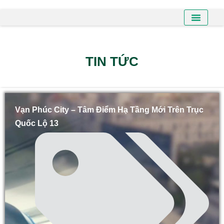
BÁN NHÀ PHỐ
BÁN SHO
CHO THUÊ NHÀ
TIN TỨC
Vạn Phúc City – Tâm Điểm Hạ Tầng Mới Trên Trục
Quốc Lộ 13