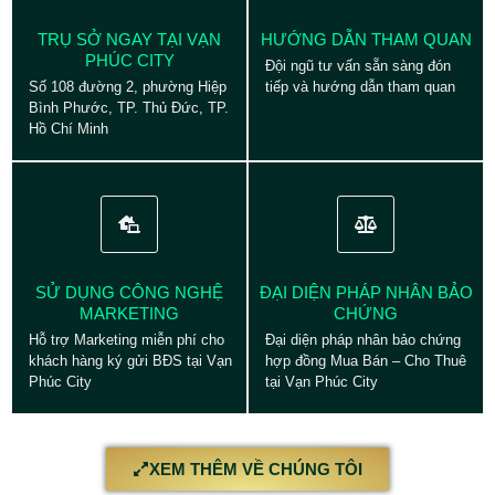
TRỤ SỞ NGAY TẠI VẠN
HƯỚNG DẪN THAM QUAN
PHÚC CITY
Đội ngũ tư vấn sẵn sàng đón
Số 108 đường 2, phường Hiệp
tiếp và hướng dẫn tham quan
Bình Phước, TP. Thủ Đức, TP.
Hồ Chí Minh
SỬ DỤNG CÔNG NGHỆ
ĐẠI DIỆN PHÁP NHÂN BẢO
MARKETING
CHỨNG
Hỗ trợ Marketing miễn phí cho
Đại diện pháp nhân bảo chứng
khách hàng ký gửi BĐS tại Vạn
hợp đồng Mua Bán – Cho Thuê
Phúc City
tại Vạn Phúc City
XEM THÊM VỀ CHÚNG TÔI