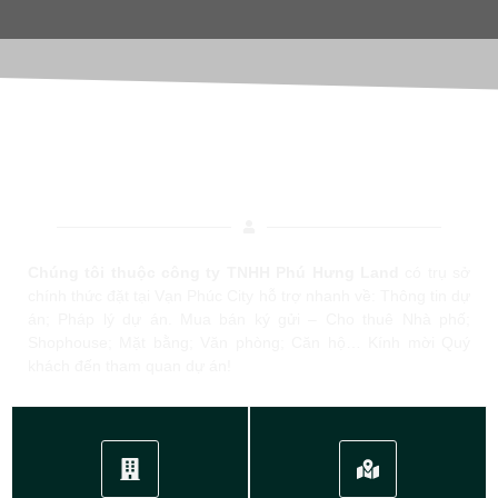
DỊCH VỤ MUA BÁN - CHO THUÊ BĐS TẠI
VẠN PHÚC CITY
Chúng tôi thuộc công ty TNHH Phú Hưng Land
có trụ sở
chính thức đặt tại Vạn Phúc City hỗ trợ nhanh về: Thông tin dự
án; Pháp lý dự án. Mua bán ký gửi – Cho thuê Nhà phố;
Shophouse; Mặt bằng; Văn phòng; Căn hộ… Kính mời Quý
khách đến tham quan dự án!