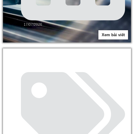
17/07/2026
Xem bài viết
Điểm check-in sống ảo free cực chất ngay tại Vạn
Phúc City