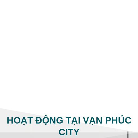
sản Mua Bán – Cho Thuê bất động
sản tại Vạn Phúc City.
Trụ sở chính thức đặt tại địa chỉ: 137
Nguyễn Thị Nhung, Vạn Phúc City,
phường Hiệp Bình, TP.HCM. Giúp
chúng tôi hỗ trợ nhanh đến Khách
hàng về: Thông tin dự án; Pháp lý dự
án. Mua bán ký gửi – Cho thuê Nhà
phố; Shophouse; Mặt bằng; Văn
phòng; Căn hộ… Kính mời Quý
khách đến tham quan dự án!
HOẠT ĐỘNG TẠI VẠN PHÚC
CITY