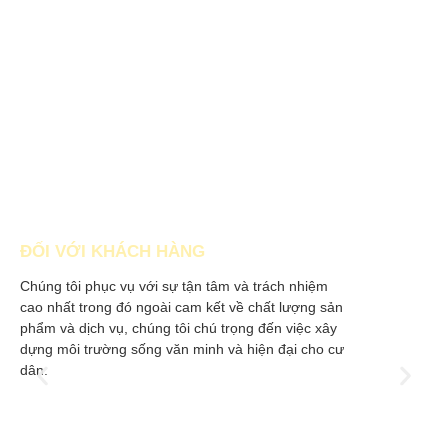
SỨ MỆNH
Chúng tôi cam kết là nhà đầu tư, phát triển các dự án Bất động
sản với trách nhiệm và chuẩn mực cao nhất phục vụ nhu cầu
an cư cho người dân.
ĐỐI VỚI KHÁCH HÀNG
ĐỐ
Chúng tôi phục vụ với sự tận tâm và trách nhiệm
Chú
cao nhất trong đó ngoài cam kết về chất lượng sản
bên
phẩm và dịch vụ, chúng tôi chú trọng đến việc xây
bê
dựng môi trường sống văn minh và hiện đại cho cư
ng
dân.