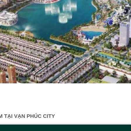
3
.
 TẠI VẠN PHÚC CITY