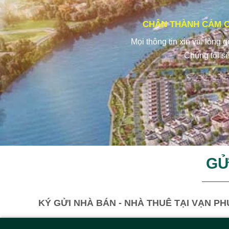
CHÂN THÀNH CẢM Ơ
Mọi thông tin xin vui lòng 
Chúng tôi sẽ
GỬ
KÝ GỬI NHÀ BÁN - NHÀ THUÊ TẠI VẠN PH