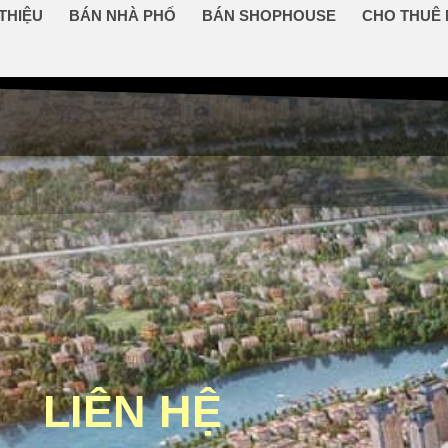
 THIỆU
BÁN NHÀ PHỐ
BÁN SHOPHOUSE
CHO THUÊ
LIÊN HỆ