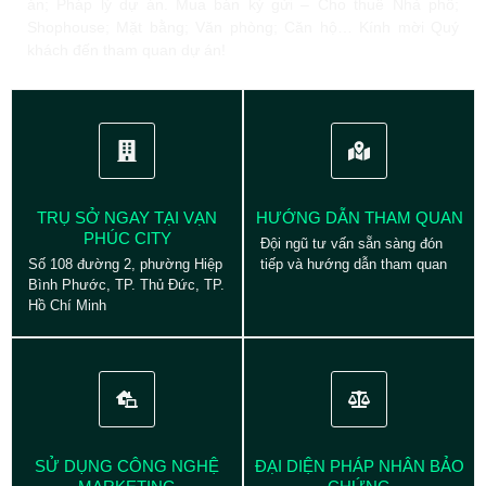
án; Pháp lý dự án. Mua bán ký gửi – Cho thuê Nhà phố;
Shophouse; Mặt bằng; Văn phòng; Căn hộ… Kính mời Quý
khách đến tham quan dự án!
TRỤ SỞ NGAY TẠI VẠN
HƯỚNG DẪN THAM QUAN
PHÚC CITY
Đội ngũ tư vấn sẵn sàng đón
Số 108 đường 2, phường Hiệp
tiếp và hướng dẫn tham quan
Bình Phước, TP. Thủ Đức, TP.
Hồ Chí Minh
SỬ DỤNG CÔNG NGHỆ
ĐẠI DIỆN PHÁP NHÂN BẢO