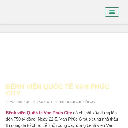
BÁN NHÀ PHỐ
BÁN SHO
CHO THUÊ NHÀ
BỆNH VIỆN QUỐC TẾ VẠN PHÚC
CITY
Vạn Phúc City
16/09/2021
Tiện ích tại Vạn Phúc City
Bệnh viện Quốc tế Vạn Phúc City
có chi phí xây dựng lên
đến 750 tỷ đồng. Ngày 22-5, Vạn Phúc Group cùng nhà thầu
thi công đã tổ chức Lễ khởi công xây dựng bệnh viện Vạn