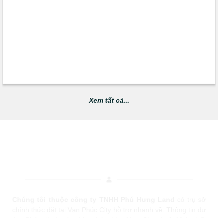
Xem tất cả...
DỊCH VỤ MUA BÁN - CHO THUÊ BĐS TẠI
VẠN PHÚC CITY
Chúng tôi thuộc công ty TNHH Phú Hưng Land
có trụ sở
chính thức đặt tại Vạn Phúc City hỗ trợ nhanh về: Thông tin dự