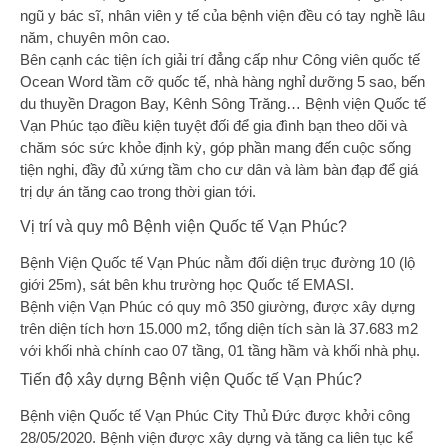
ngũ y bác sĩ, nhân viên y tế của bệnh viện đều có tay nghề lâu
năm, chuyên môn cao.
Bên cạnh các tiện ích giải trí đẳng cấp như Công viên quốc tế
Ocean Word tầm cỡ quốc tế, nhà hàng nghỉ dưỡng 5 sao, bến
du thuyền Dragon Bay, Kênh Sông Trăng… Bệnh viện Quốc tế
Vạn Phúc tạo điều kiện tuyệt đối để gia đình bạn theo dõi và
chăm sóc sức khỏe định kỳ, góp phần mang đến cuộc sống
tiện nghi, đầy đủ xứng tầm cho cư dân và làm bàn đạp để giá
trị dự án tăng cao trong thời gian tới.
Vị trí và quy mô Bệnh viện Quốc tế Vạn Phúc?
Bệnh Viện Quốc tế Vạn Phúc nằm đối diện trục đường 10 (lộ
giới 25m), sát bên khu trường học Quốc tế EMASI.
Bệnh viện Vạn Phúc có quy mô 350 giường, được xây dựng
trên diện tích hơn 15.000 m2, tổng diện tích sàn là 37.683 m2
với khối nhà chính cao 07 tầng, 01 tầng hầm và khối nhà phụ.
Tiến độ xây dựng Bệnh viện Quốc tế Vạn Phúc?
Bệnh viện Quốc tế Vạn Phúc City Thủ Đức được khởi công
28/05/2020. Bệnh viện được xây dựng và tăng ca liên tục kể