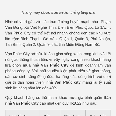
Thang máy được thiết kế lên thẳng tầng mái
Nhờ có vị trí gần với các trục đường huyết mạch như: Phạm
Văn Đồng, Xô Viết Nghệ Tĩnh, Điện Biên Phủ, Quốc Lộ 1A… ,
Vạn Phúc City có thể kết nối nhanh chóng đến các khu vực
lân cận: Bình Thạnh, Gò Vấp, Quận 1, Quận 3, Phú Nhuận,
Tân Bình, Quận 2, Quận 9, các tỉnh Miền Đông Nam Bộ.
Vạn Phúc City sở hữu không gian sống xanh trong lành và kết
nối giao thông thuận tiện, vì vậy ngày càng nhiều khách hàng
lựa chọn
mua nhà Vạn Phúc City
để kinh doanh/làm văn
phòng công ty. Với những điều kiện phát triển về giao thông,
dân cư sinh sống đông đúc, hạ tầng các công trình vui chơi
giải trí dần hoàn thiện, n
hà Vạn Phúc city
mang lại tỷ suất
sinh lời hàng năm lên đến 40%.
Quý khách hàng có thể tham khảo mức giá bình quân
Bán
nhà Vạn Phúc City
cập nhật đến quý II-2022 như sau: