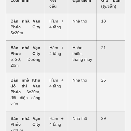
Loại hình
Kết
Đặc điểm
Giá bán
cấu
(tỷ/căn)
Bán nhà Vạn
Hầm +
Nhà thô
18
Phúc City
4 tầng
5x20m
Bán nhà Vạn
Hầm +
Hoàn
21
Phúc City
4 tầng
thiện,
5×20, Đường
thang máy
20m
Bán nhà Khu
Hầm +
Nhà thô
26
đô thị Vạn
4 tầng
Phúc
6x20m,
đối diện công
viên
Bán nhà Vạn
Hầm +
Nhà thô
29
Phúc City
4 tầng
7x20m