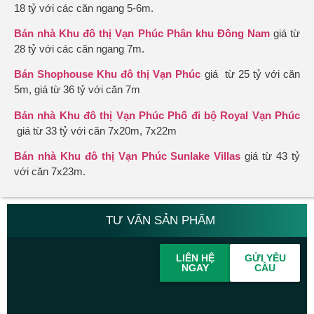
18 tỷ với các căn ngang 5-6m.
Bán nhà Khu đô thị Vạn Phúc Phân khu Đông Nam
giá từ
28 tỷ với các căn ngang 7m.
Bán Shophouse Khu đô thị Vạn Phúc
giá từ 25 tỷ với căn
5m, giá từ 36 tỷ với căn 7m
Bán nhà Khu đô thị Vạn Phúc Phố đi bộ Royal Vạn Phúc
giá từ 33 tỷ với căn 7x20m, 7x22m
Bán nhà Khu đô thị Vạn Phúc Sunlake Villas
giá từ 43 tỷ
với căn 7x23m.
TƯ VẤN SẢN PHẨM
LIÊN HỆ
GỬI YÊU
NGAY
CẦU