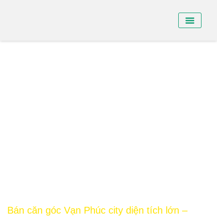
BÁN NHÀ PHỐ
BÁN SHO
CHO THUÊ NHÀ
Bán căn góc Vạn Phúc city diện tích lớn –