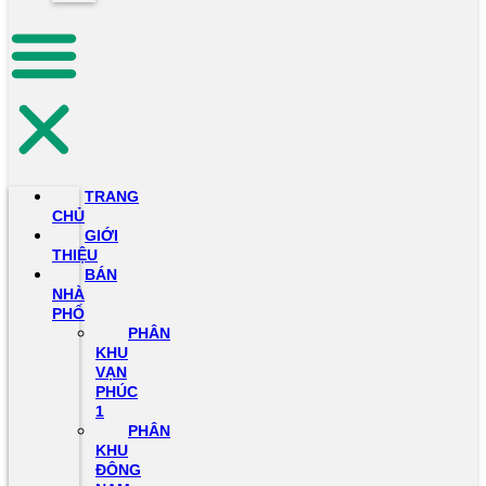
TRANG
CHỦ
GIỚI
THIỆU
BÁN
NHÀ
PHỐ
PHÂN
KHU
VẠN
PHÚC
1
PHÂN
KHU
ĐÔNG