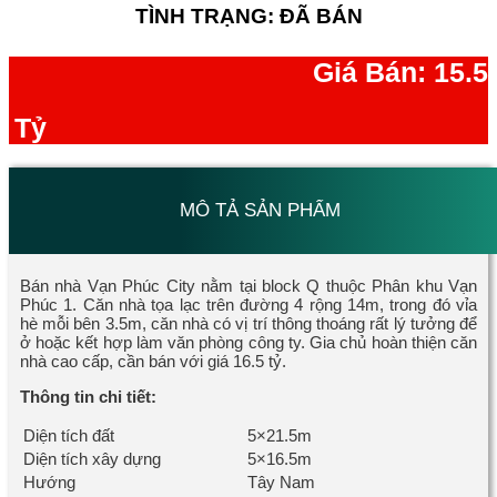
TÌNH TRẠNG: ĐÃ BÁN
Giá Bán: 15.5
Tỷ
MÔ TẢ SẢN PHẨM
Bán nhà Vạn Phúc City nằm tại block Q thuộc Phân khu Vạn
Phúc 1. Căn nhà tọa lạc trên đường 4 rộng 14m, trong đó vỉa
hè mỗi bên 3.5m, căn nhà có vị trí thông thoáng rất lý tưởng để
ở hoặc kết hợp làm văn phòng công ty. Gia chủ hoàn thiện căn
nhà cao cấp, cần bán với giá 16.5 tỷ.
Thông tin chi tiết:
Diện tích đất
5×21.5m
Diện tích xây dựng
5×16.5m
Hướng
Tây Nam