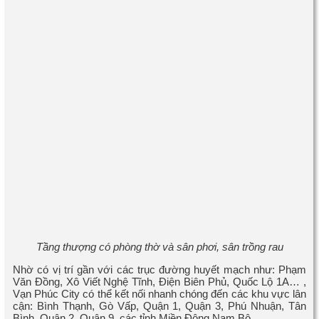
Tầng thượng có phòng thờ và sân phơi, sân trồng rau
Nhờ có vị trí gần với các trục đường huyết mạch như: Phạm
Văn Đồng, Xô Viết Nghệ Tĩnh, Điện Biên Phủ, Quốc Lộ 1A… ,
Vạn Phúc City có thể kết nối nhanh chóng đến các khu vực lân
cận: Bình Thạnh, Gò Vấp, Quận 1, Quận 3, Phú Nhuận, Tân
Bình, Quận 2, Quận 9, các tỉnh Miền Đông Nam Bộ.