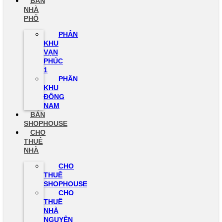
BÁN
NHÀ
PHỐ
PHÂN
KHU
VẠN
PHÚC
1
PHÂN
KHU
ĐÔNG
NAM
BÁN
SHOPHOUSE
CHO
THUÊ
NHÀ
CHO
THUÊ
SHOPHOUSE
CHO
THUÊ
NHÀ
NGUYÊN