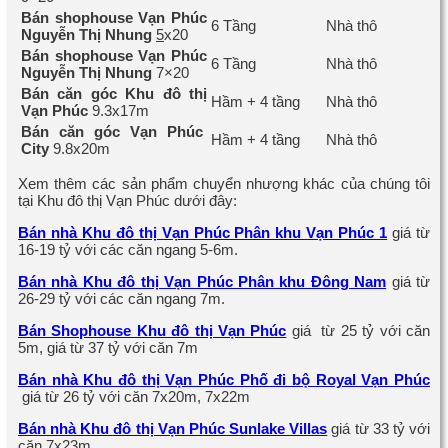
Bán shophouse Vạn Phúc
6 Tầng
Nhà thô
Nguyễn Thị Nhung
5
x20
Bán shophouse Vạn Phúc
6 Tầng
Nhà thô
Nguyễn Thị Nhung
7×20
Bán căn góc Khu đô thị
Hầm + 4 tầng
Nhà thô
Vạn Phúc
9.3x17m
Bán căn góc Vạn Phúc
Hầm + 4 tầng
Nhà thô
City
9.8x20m
Xem thêm các sản phẩm chuyển nhượng khác của chúng tôi
tại Khu đô thị Vạn Phúc dưới đây:
Bán nhà Khu đô thị Vạn Phúc Phân khu Vạn Phúc 1
giá từ
16-19 tỷ với các căn ngang 5-6m.
Bán nhà Khu đô thị Vạn Phúc Phân khu Đông Nam
giá từ
26-29 tỷ với các căn ngang 7m.
Bán Shophouse Khu đô thị Vạn Phúc
giá từ 25 tỷ với căn
5m, giá từ 37 tỷ với căn 7m
Bán nhà Khu đô thị Vạn Phúc Phố đi bộ Royal Vạn Phúc
giá từ 26 tỷ với căn 7x20m, 7x22m
Bán nhà Khu đô thị Vạn Phúc Sunlake Villas
giá từ 33 tỷ với
căn 7x23m.