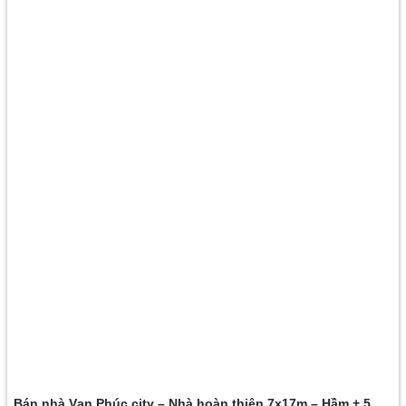
Bán nhà Vạn Phúc city – Nhà hoàn thiện 7x17m – Hầm + 5