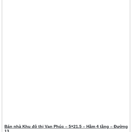
Bán nhà Khu đô thị Vạn Phúc – 5×21.5 – Hầm 4 tầng – Đường
13