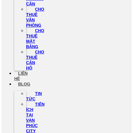
CĂN
CHO
THUÊ
VĂN
PHÒNG
CHO
THUÊ
MẶT
BẰNG
CHO
THUÊ
CĂN
HỘ
LIÊN
HỆ
BLOG
TIN
TỨC
TIỆN
ÍCH
TẠI
VẠN
PHÚC
CITY