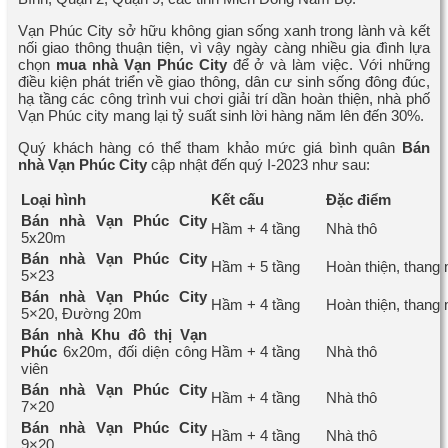
Vạn Phúc City sở hữu không gian sống xanh trong lành và kết
nối giao thông thuận tiện, vì vậy ngày càng nhiều gia đình lựa
chọn
mua nhà Vạn Phúc City
để ở và làm việc. Với những
điều kiện phát triển về giao thông, dân cư sinh sống đông đúc,
hạ tầng các công trình vui chơi giải trí dần hoàn thiện, nhà phố
Vạn Phúc city mang lại tỷ suất sinh lời hàng năm lên đến 30%.
Quý khách hàng có thể tham khảo mức giá bình quân
Bán
nhà Vạn Phúc City
cập nhật đến quý I-2023 như sau:
Loại hình
Kết cấu
Đặc điểm
Bán nhà Vạn Phúc City
Hầm + 4 tầng
Nhà thô
5x20m
Bán nhà Vạn Phúc City
Hầm + 5 tầng
Hoàn thiện, thang
5×23
Bán nhà Vạn Phúc City
Hầm + 4 tầng
Hoàn thiện, thang
5×20, Đường 20m
Bán nhà Khu đô thị Vạn
Phúc
6x20m, đối diện công
Hầm + 4 tầng
Nhà thô
viên
Bán nhà Vạn Phúc City
Hầm + 4 tầng
Nhà thô
7×20
Bán nhà Vạn Phúc City
Hầm + 4 tầng
Nhà thô
9×20