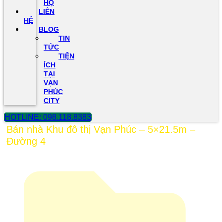
HỘ
LIÊN
HỆ
BLOG
TIN
TỨC
TIỆN
ÍCH
TẠI
VẠN
PHÚC
CITY
HOTLINE: 098.118.8383
Bán nhà Khu đô thị Vạn Phúc – 5×21.5m –
Đường 4