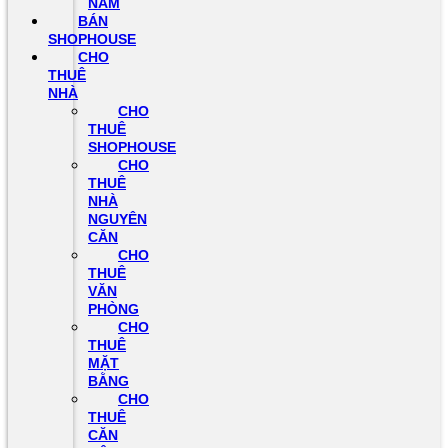
NAM
BÁN
SHOPHOUSE
CHO
THUÊ
NHÀ
CHO
THUÊ
SHOPHOUSE
CHO
THUÊ
NHÀ
NGUYÊN
CĂN
CHO
THUÊ
VĂN
PHÒNG
CHO
THUÊ
MẶT
BẰNG
CHO
THUÊ
CĂN