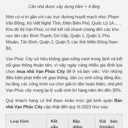
Căn nhà được xây dựng hầm + 4 tầng
Nhờ có vị trí gần với các trục đường huyết mạch như: Phạm
Văn Đồng, Xô Viết Nghệ Tĩnh, Điện Biên Phủ, Quốc Lộ 1A… ,
Khu đô thị Vạn Phúc có thể kết nối nhanh chóng đến các khu
vực lân cận: Bình Thạnh, Gò Vấp, Quận 1, Quận 3, Phú
Nhuận, Tân Bình, Quận 2, Quận 9, các tỉnh Miền Đông Nam
Bộ.
Vạn Phúc City sở hữu không gian sống xanh trong lành và kết
nối giao thông thuận tiện, vì vậy ngày càng nhiều gia đình lựa
chọn
mua nhà Vạn Phúc City
để ở và làm việc. Với những
điều kiện phát triển về giao thông, dân cư sinh sống đông đúc,
hạ tầng các công trình vui chơi giải trí dần hoàn thiện, nhà phố
Vạn Phúc city mang lại tỷ suất sinh lời hàng năm lên đến 30%.
Quý khách hàng có thể tham khảo mức giá bình quân
Bán
nhà Vạn Phúc City
cập nhật đến quý III-2023 như sau:
Loại hình
Kết
Đặc
Giá bán
cấu
điểm
(tỷ/căn)