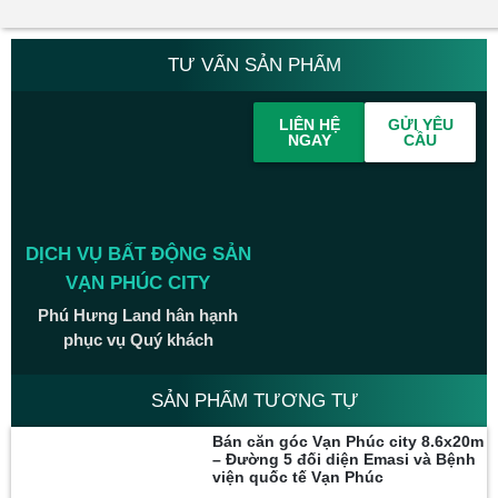
TƯ VẤN SẢN PHẨM
LIÊN HỆ
GỬI YÊU
NGAY
CẦU
DỊCH VỤ BẤT ĐỘNG SẢN
VẠN PHÚC CITY
Phú Hưng Land hân hạnh
phục vụ Quý khách
SẢN PHẨM TƯƠNG TỰ
Bán căn góc Vạn Phúc city 8.6x20m
– Đường 5 đối diện Emasi và Bệnh
viện quốc tế Vạn Phúc