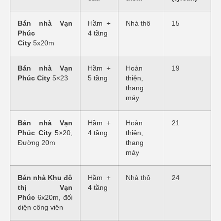
Bán nhà Vạn
Hầm +
Nhà thô
15
Phúc
4 tầng
City
5x20m
Bán nhà Vạn
Hầm +
Hoàn
19
Phúc City
5×23
5 tầng
thiện,
thang
máy
Bán nhà Vạn
Hầm +
Hoàn
21
Phúc City
5×20,
4 tầng
thiện,
Đường 20m
thang
máy
Bán nhà Khu đô
Hầm +
Nhà thô
24
thị Vạn
4 tầng
Phúc
6x20m, đối
diện công viên