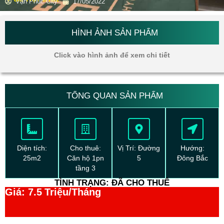
Vạn Phúc City
17/05/2022
HÌNH ẢNH SẢN PHẨM
Click vào hình ảnh để xem chi tiết
TỔNG QUAN SẢN PHẨM
Diện tích:
Cho thuê:
Vị Trí: Đường
Hướng:
25m2
Căn hộ 1pn
5
Đông Bắc
tầng 3
TÌNH TRẠNG: ĐÃ CHO THUÊ
Giá: 7.5
Triệu/Tháng