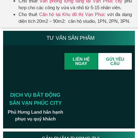
Cho thuê
Văn phòng từng tầng tại Vạn Phúc city
phù
hợp cho các công ty vừa và nhỏ từ 5-15 nhân viên.
Cho thuê
Căn hộ tại Khu đô thị Vạn Phúc
với đa dạng
diện tích 20m2 – 90m2: căn hộ studio, 1PN, 2PN, 3PN.
TƯ VẤN SẢN PHẨM
LIÊN HỆ
GỬI YÊU
NGAY
CẦU
DỊCH VỤ BẤT ĐỘNG
SẢN VẠN PHÚC CITY
Phú Hưng Land hân hạnh
phục vụ quý khách