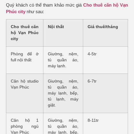
Quý khách có thể tham khảo mức giá
Cho thuê c
ăn hộ
Vạn
Phúc city
như sau:
Cho thuê căn
Nội thất
Giá thuê/tháng
hộ Vạn Phúc
city
Phòng để ở
Giường, nệm,
4-5tr
full nội thất
tủ quần áo,
máy lạnh.
Căn hộ studio
Giường, nệm,
6-7tr
Vạn Phúc
tủ quần áo,
máy lạnh, bếp,
tủ lạnh, máy
giặt.
Căn hộ 1
Giường, nệm,
8-11tr
phòng ngủ
tủ quần áo,
Vạn Phúc
máy lạnh, bếp,