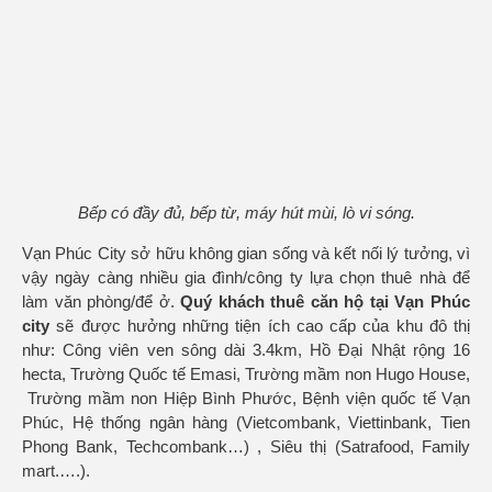
Bếp có đầy đủ, bếp từ, máy hút mùi, lò vi sóng.
Vạn Phúc City sở hữu không gian sống và kết nối lý tưởng, vì
vậy ngày càng nhiều gia đình/công ty lựa chọn thuê nhà để
làm văn phòng/để ở.
Quý khách thuê
căn hộ
tại Vạn Phúc
city
sẽ được hưởng những tiện ích cao cấp của khu đô thị
như: Công viên ven sông dài 3.4km, Hồ Đại Nhật rộng 16
hecta, Trường Quốc tế Emasi, Trường mầm non Hugo House,
Trường mầm non Hiệp Bình Phước, Bệnh viện quốc tế Vạn
Phúc, Hệ thống ngân hàng (Vietcombank, Viettinbank, Tien
Phong Bank, Techcombank…) , Siêu thị (Satrafood, Family
mart.….).