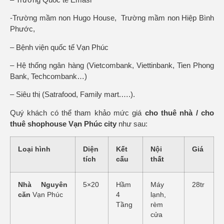
-Trường mầm non Hugo House, Trường mầm non Hiệp Bình
Phước,
– Bệnh viện quốc tế Vạn Phúc
– Hệ thống ngân hàng (Vietcombank, Viettinbank, Tien Phong
Bank, Techcombank…)
– Siêu thị (Satrafood, Family mart.….).
Quý khách có thể tham khảo mức giá
cho thuê nhà / cho
thuê shophouse Vạn Phúc city
như sau:
Loại hình
Diện
Kết
Nội
Giá
tích
cấu
thất
Nhà Nguyên
5×20
Hầm
Máy
28tr
căn
Vạn Phúc
4
lạnh,
Tầng
rèm
cửa