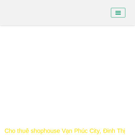
BÁN NHÀ PHỐ
BÁN SHO
CHO THUÊ NHÀ
Cho thuê shophouse Vạn Phúc City, Đinh Thị