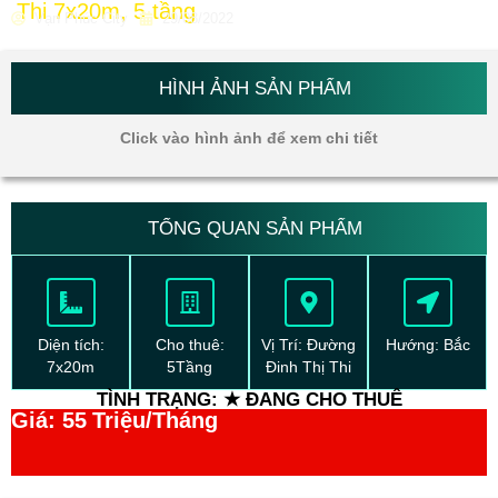
Thi 7x20m, 5 tầng
Vạn Phúc City
29/08/2022
HÌNH ẢNH SẢN PHẨM
Click vào hình ảnh để xem chi tiết
TỔNG QUAN SẢN PHẨM
Diện tích:
Cho thuê:
Vị Trí: Đường
Hướng: Bắc
7x20m
5Tầng
Đinh Thị Thi
TÌNH TRẠNG: ★ ĐANG CHO THUÊ
Giá: 55
Triệu/Tháng