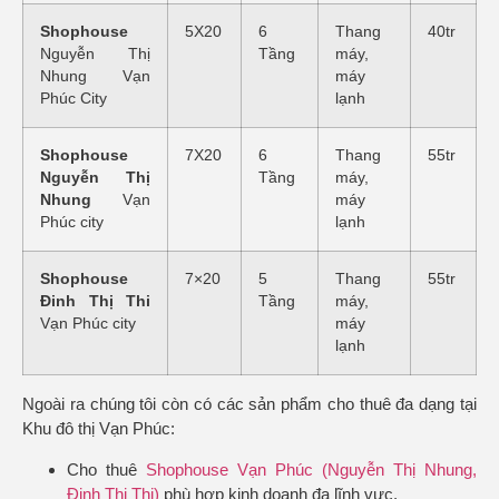
Shophouse
5X20
6
Thang
40tr
Nguyễn Thị
Tầng
máy,
Nhung Vạn
máy
Phúc City
lạnh
Shophouse
7X20
6
Thang
55tr
Nguyễn Thị
Tầng
máy,
Nhung
Vạn
máy
Phúc city
lạnh
Shophouse
7×20
5
Thang
55tr
Đinh Thị Thi
Tầng
máy,
Vạn Phúc city
máy
lạnh
Ngoài ra chúng tôi còn có các sản phẩm cho thuê đa dạng tại
Khu đô thị Vạn Phúc:
Cho thuê
Shophouse Vạn Phúc (Nguyễn Thị Nhung,
Đinh Thị Thi)
phù hợp kinh doanh đa lĩnh vực.