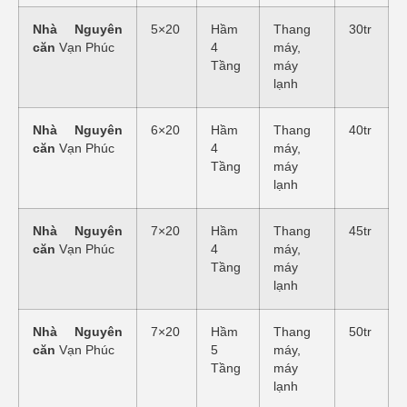
Nhà Nguyên
5×20
Hầm
Thang
30tr
căn
Vạn Phúc
4
máy,
Tầng
máy
lạnh
Nhà Nguyên
6×20
Hầm
Thang
40tr
căn
Vạn Phúc
4
máy,
Tầng
máy
lạnh
Nhà Nguyên
7×20
Hầm
Thang
45tr
căn
Vạn Phúc
4
máy,
Tầng
máy
lạnh
Nhà Nguyên
7×20
Hầm
Thang
50tr
căn
Vạn Phúc
5
máy,
Tầng
máy
lạnh