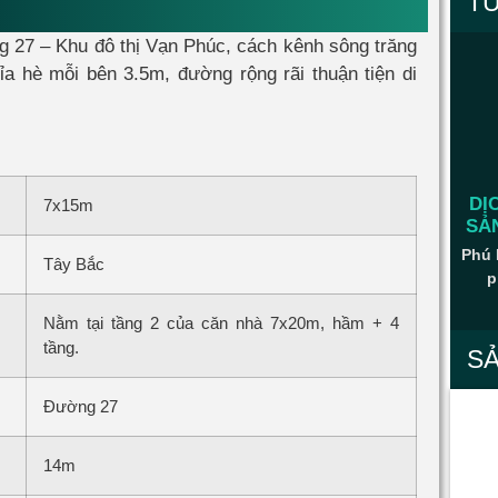
T
ng 27 – Khu đô thị Vạn Phúc, cách kênh sông trăng
a hè mỗi bên 3.5m, đường rộng rãi thuận tiện di
DỊ
7x15m
SẢ
Phú 
Tây Bắc
p
Nằm tại tầng 2 của căn nhà 7x20m, hầm + 4
tầng.
S
Đường 27
14m