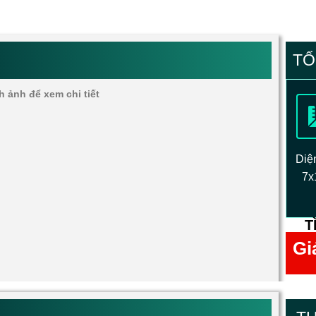
TỔ
h ảnh để xem chi tiết
Diện
7x
T
Gi