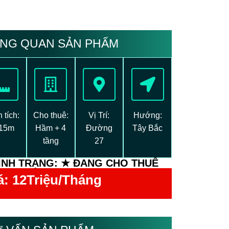
NG QUAN SẢN PHẨM
 tích:
Cho thuê:
Vị Trí:
Hướng:
15m
Hầm + 4
Đường
Tây Bắc
tầng
27
ÌNH TRẠNG: ★ ĐANG CHO THUÊ
á: 12
Triệu/Tháng