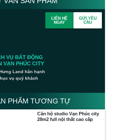
Ư VẤN SẢN PHẨM
LIÊN HỆ
GỬI YÊU
NGAY
CẦU
CH VỤ BẤT ĐỘNG
N VẠN PHÚC CITY
Hưng Land hân hạnh
hục vụ quý khách
ẢN PHẨM TƯƠNG TỰ
Căn hộ studio Vạn Phúc city
28m2 full nội thất cao cấp