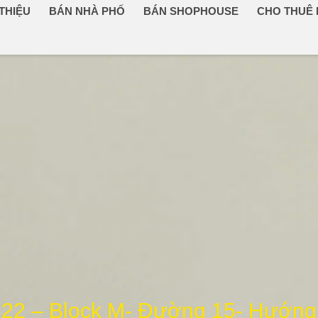
 THIỆU
BÁN NHÀ PHỐ
BÁN SHOPHOUSE
CHO THUÊ
5×22 – Block M- Đường 15- Hướn