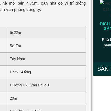
 hè mỗi bên 4.75m, căn nhà có vị trí thông
làm văn phòng công ty.
DỊCH
SẢ
5x22m
Phú 
hạn
5x17m
Tây Nam
SẢN
Hầm +4 tầng
Đường 15 – Vạn Phúc 1
20m