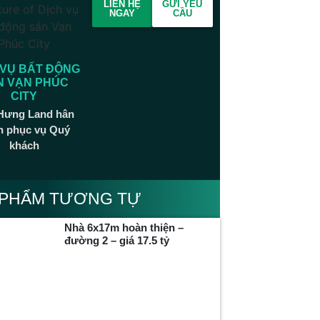
LIÊN HỆ
GỬI YÊU
NGAY
CẦU
 VỤ BẤT ĐỘNG
N VẠN PHÚC
CITY
Hưng Land hân
h phục vụ Quý
khách
 PHẨM TƯƠNG TỰ
Nhà 6x17m hoàn thiện –
đường 2 – giá 17.5 tỷ