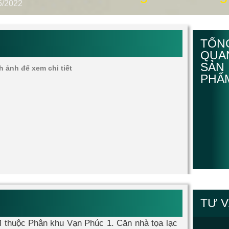
5/2022
TỔN
QUA
SẢN
h ảnh để xem chi tiết
PHẨ
TƯ 
M thuộc Phân khu Vạn Phúc 1. Căn nhà tọa lạc