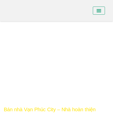
BÁN NHÀ PHỐ
BÁN SHO
CHO THUÊ NHÀ
Bán nhà Vạn Phúc City – Nhà hoàn thiện