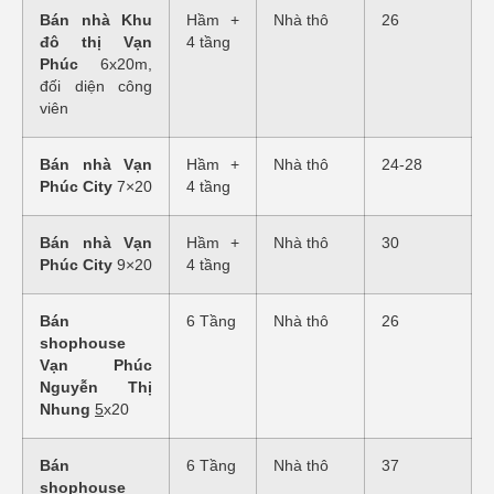
Bán nhà Khu
Hầm +
Nhà thô
26
đô thị Vạn
4 tầng
Phúc
6x20m,
đối diện công
viên
Bán nhà Vạn
Hầm +
Nhà thô
24-28
Phúc City
7×20
4 tầng
Bán nhà Vạn
Hầm +
Nhà thô
30
Phúc City
9×20
4 tầng
Bán
6 Tầng
Nhà thô
26
shophouse
Vạn Phúc
Nguyễn Thị
Nhung
5
x20
Bán
6 Tầng
Nhà thô
37
shophouse