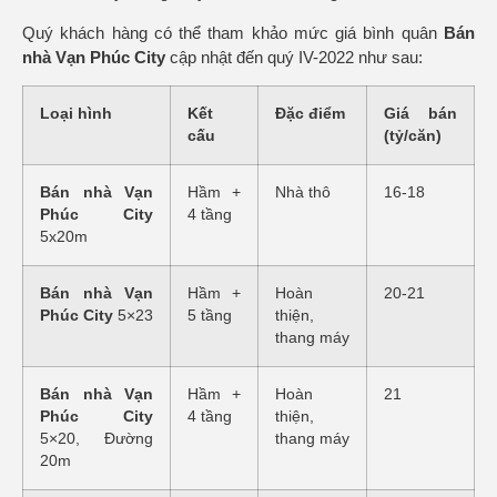
Quý khách hàng có thể tham khảo mức giá bình quân
Bán
nhà Vạn Phúc City
cập nhật đến quý IV-2022 như sau:
Loại hình
Kết
Đặc điểm
Giá bán
cấu
(tỷ/căn)
Bán nhà Vạn
Hầm +
Nhà thô
16-18
Phúc City
4 tầng
5x20m
Bán nhà Vạn
Hầm +
Hoàn
20-21
Phúc City
5×23
5 tầng
thiện,
thang máy
Bán nhà Vạn
Hầm +
Hoàn
21
Phúc City
4 tầng
thiện,
5×20, Đường
thang máy
20m