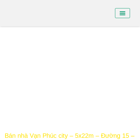
BÁN NHÀ PHỐ
BÁN SHO
CHO THUÊ NHÀ
Bán nhà Vạn Phúc city – 5x22m – Đường 15 –