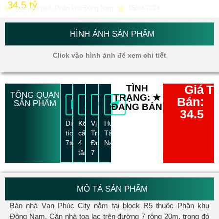
34.5 tỷ
Bán nhà phố
,
Phân khu Đông Nam
05/04/2024
HÌNH ẢNH SẢN PHẨM
Click vào hình ảnh để xem chi tiết
Giá
T
TÌNH
TỔNG QUAN
TRẠNG: ★
Bán:
SẢN PHẨM
ĐANG BÁN
34.5
Diện
Kết
Vị
Hướng:
tích:
cấu:
Trí:
Tây
7x21m
4
Đường
Nam
tầng
7
MÔ TẢ SẢN PHẨM
Bán nhà Vạn Phúc City nằm tại block R5 thuộc Phân khu
Đông Nam. Căn nhà tọa lạc trên đường 7 rộng 20m, trong đó