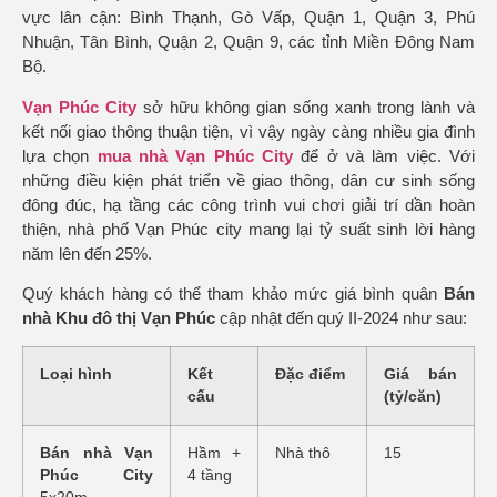
vực lân cận: Bình Thạnh, Gò Vấp, Quận 1, Quận 3, Phú
Nhuận, Tân Bình, Quận 2, Quận 9, các tỉnh Miền Đông Nam
Bộ.
Vạn Phúc City
sở hữu không gian sống xanh trong lành và
kết nối giao thông thuận tiện, vì vậy ngày càng nhiều gia đình
lựa chọn
mua nhà Vạn Phúc City
để ở và làm việc. Với
những điều kiện phát triển về giao thông, dân cư sinh sống
đông đúc, hạ tầng các công trình vui chơi giải trí dần hoàn
thiện, nhà phố Vạn Phúc city mang lại tỷ suất sinh lời hàng
năm lên đến 25%.
Quý khách hàng có thể tham khảo mức giá bình quân
Bán
nhà Khu đô thị Vạn Phúc
cập nhật đến quý II-2024 như sau:
Loại hình
Kết
Đặc điểm
Giá bán
cấu
(tỷ/căn)
Bán nhà Vạn
Hầm +
Nhà thô
15
Phúc City
4 tầng