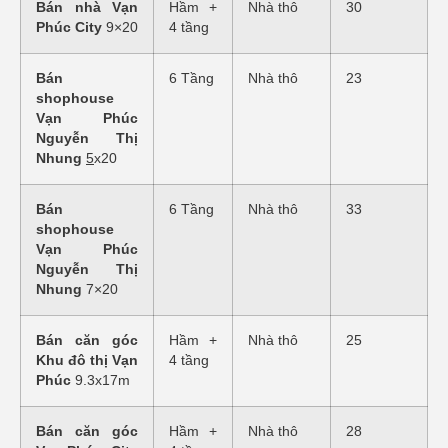
Bán nhà Vạn
Hầm +
Nhà thô
30
Phúc City
9×20
4 tầng
Bán
6 Tầng
Nhà thô
23
shophouse
Vạn Phúc
Nguyễn Thị
Nhung
5
x20
Bán
6 Tầng
Nhà thô
33
shophouse
Vạn Phúc
Nguyễn Thị
Nhung
7×20
Bán căn góc
Hầm +
Nhà thô
25
Khu đô thị Vạn
4 tầng
Phúc
9.3x17m
Bán căn góc
Hầm +
Nhà thô
28