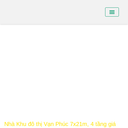
BÁN NHÀ PHỐ
BÁN SHO
CHO THUÊ NHÀ
Nhà Khu đô thị Vạn Phúc 7x21m, 4 tầng giá