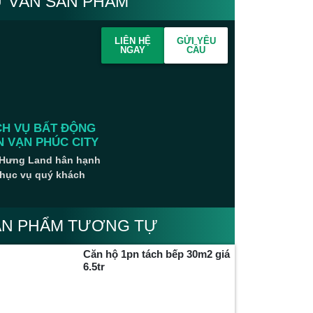
Ư VẤN SẢN PHẨM
LIÊN HỆ
GỬI YÊU
NGAY
CẦU
CH VỤ BẤT ĐỘNG
N VẠN PHÚC CITY
Hưng Land hân hạnh
hục vụ quý khách
ẢN PHẨM TƯƠNG TỰ
Căn hộ 1pn tách bếp 30m2 giá
6.5tr