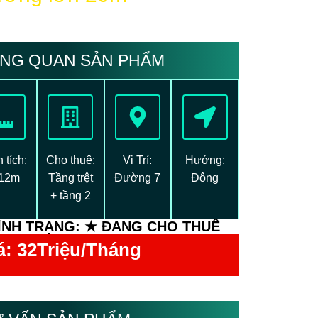
NG QUAN SẢN PHẨM
 tích:
Cho thuê:
Vị Trí:
Hướng:
12m
Tầng trệt
Đường 7
Đông
+ tầng 2
ÌNH TRẠNG: ★ ĐANG CHO THUÊ
á: 32
Triệu/Tháng