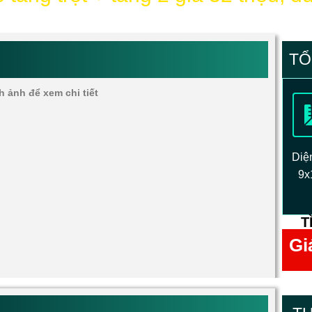
TỔ
h ảnh để xem chi tiết
Diện
9x
T
Gi