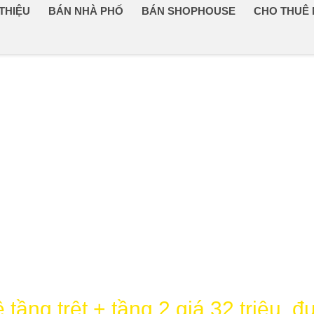
 THIỆU
BÁN NHÀ PHỐ
BÁN SHOPHOUSE
CHO THUÊ
tầng trệt + tầng 2 giá 32 triệu, 