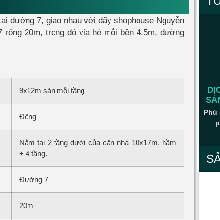
T
c tại đường 7, giao nhau với dãy shophouse Nguyễn
7 rộng 20m, trong đó vỉa hè mỗi bên 4.5m, đường
DỊ
9x12m sàn mỗi tầng
SẢ
Phú 
Đông
p
Nằm tại 2 tầng dưới của căn nhà 10x17m, hầm
+ 4 tầng.
S
Đường 7
20m