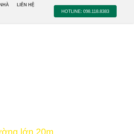
 NHÀ
LIÊN HỆ
HOTLINE: 098.118.8383
đường lớn 20m