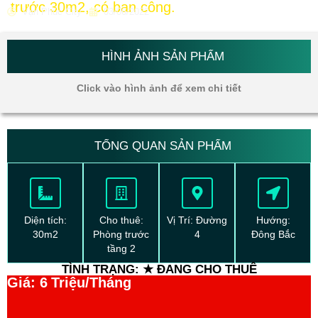
trước 30m2, có ban công.
Vạn Phúc City
03/06/2022
HÌNH ẢNH SẢN PHẨM
Click vào hình ảnh để xem chi tiết
TỔNG QUAN SẢN PHẨM
Diện tích:
Cho thuê:
Vị Trí: Đường
Hướng:
30m2
Phòng trước
4
Đông Bắc
tầng 2
TÌNH TRẠNG: ★ ĐANG CHO THUÊ
Giá: 6
Triệu/Tháng