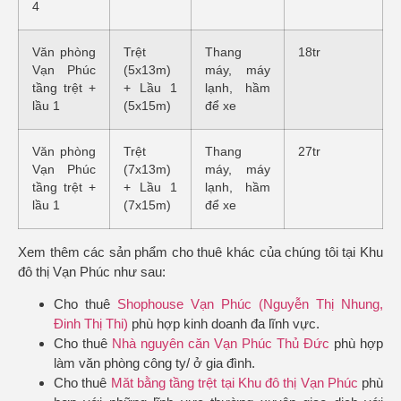
4
Văn phòng
Trệt
Thang
18tr
Vạn Phúc
(5x13m)
máy, máy
tầng trệt +
+ Lầu 1
lạnh, hầm
lầu 1
(5x15m)
để xe
Văn phòng
Trệt
Thang
27tr
Vạn Phúc
(7x13m)
máy, máy
tầng trệt +
+ Lầu 1
lạnh, hầm
lầu 1
(7x15m)
để xe
Xem thêm các sản phẩm cho thuê khác của chúng tôi tại Khu
đô thị Vạn Phúc như sau:
Cho thuê
Shophouse Vạn Phúc (Nguyễn Thị Nhung,
Đinh Thị Thi)
phù hợp kinh doanh đa lĩnh vực.
Cho thuê
Nhà nguyên căn Vạn Phúc Thủ Đức
phù hợp
làm văn phòng công ty/ ở gia đình.
Cho thuê
Măt bằng tầng trệt tại Khu đô thị Vạn Phúc
phù