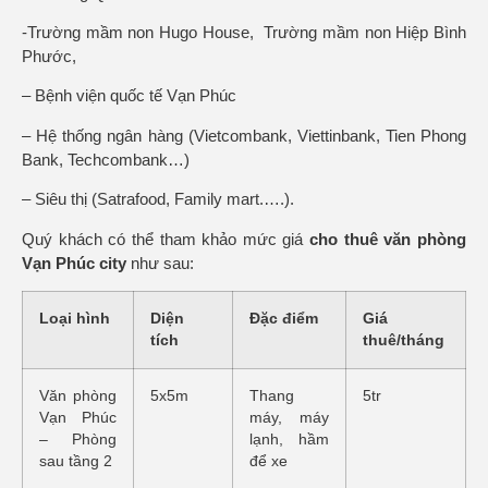
-Trường mầm non Hugo House, Trường mầm non Hiệp Bình
Phước,
– Bệnh viện quốc tế Vạn Phúc
– Hệ thống ngân hàng (Vietcombank, Viettinbank, Tien Phong
Bank, Techcombank…)
– Siêu thị (Satrafood, Family mart.….).
Quý khách có thể tham khảo mức giá
cho thuê
văn phòng
Vạn Phúc city
như sau:
Loại hình
Diện
Đặc điểm
Giá
tích
thuê/tháng
Văn phòng
5x5m
Thang
5tr
Vạn Phúc
máy, máy
– Phòng
lạnh, hầm
sau tầng 2
để xe