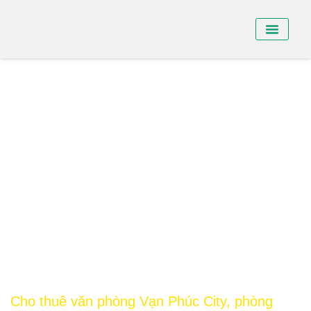
BÁN NHÀ PHỐ
BÁN SHO
CHO THUÊ NHÀ
Cho thuê văn phòng Vạn Phúc City, phòng