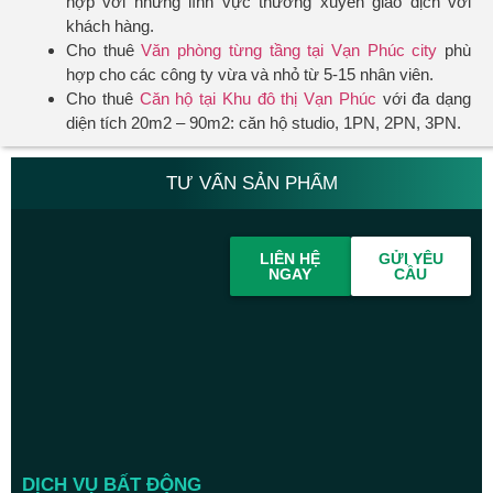
hợp với những lĩnh vực thường xuyên giao dịch với
khách hàng.
Cho thuê
Văn phòng từng tầng tại Vạn Phúc city
phù
hợp cho các công ty vừa và nhỏ từ 5-15 nhân viên.
Cho thuê
Căn hộ tại Khu đô thị Vạn Phúc
với đa dạng
diện tích 20m2 – 90m2: căn hộ studio, 1PN, 2PN, 3PN.
TƯ VẤN SẢN PHẨM
LIÊN HỆ
GỬI YÊU
NGAY
CẦU
DỊCH VỤ BẤT ĐỘNG