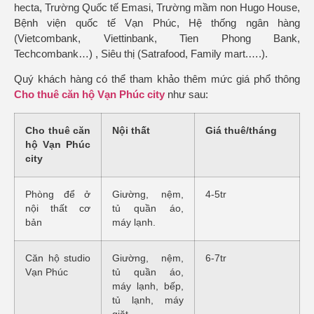
hecta, Trường Quốc tế Emasi, Trường mầm non Hugo House,
Bệnh viện quốc tế Vạn Phúc, Hệ thống ngân hàng
(Vietcombank, Viettinbank, Tien Phong Bank,
Techcombank…) , Siêu thị (Satrafood, Family mart.….).
Quý khách hàng có thể tham khảo thêm mức giá phổ thông
Cho thuê c
ăn hộ
Vạn Phúc city
như sau:
Cho thuê căn
Nội thất
Giá thuê/tháng
hộ Vạn Phúc
city
Phòng để ở
Giường, nệm,
4-5tr
nội thất cơ
tủ quần áo,
bản
máy lạnh.
Căn hộ studio
Giường, nệm,
6-7tr
Vạn Phúc
tủ quần áo,
máy lạnh, bếp,
tủ lạnh, máy