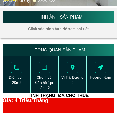
Vạn Phúc City
22/05/2022
HÌNH ẢNH SẢN PHẨM
Click vào hình ảnh để xem chi tiết
TỔNG QUAN SẢN PHẨM
Diện tích:
Cho thuê:
Vị Trí: Đường
Hướng: Nam
20m2
Căn hộ 1pn
2
tầng 2
TÌNH TRẠNG: ĐÃ CHO THUÊ
Giá: 4
Triệu/Tháng