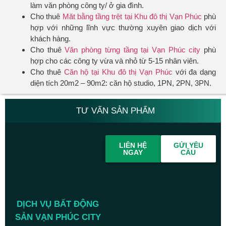
làm văn phòng công ty/ ở gia đình.
Cho thuê
Măt bằng tầng trệt tại Khu đô thị Vạn Phúc
phù
hợp với những lĩnh vực thường xuyên giao dịch với
khách hàng.
Cho thuê
Văn phòng từng tầng tại Vạn Phúc city
phù
hợp cho các công ty vừa và nhỏ từ 5-15 nhân viên.
Cho thuê
Căn hộ tại Khu đô thị Vạn Phúc
với đa dạng
diện tích 20m2 – 90m2: căn hộ studio, 1PN, 2PN, 3PN.
TƯ VẤN SẢN PHẨM
LIÊN HỆ
GỬI YÊU
NGAY
CẦU
DỊCH VỤ BẤT ĐỘNG
SẢN VẠN PHÚC CITY