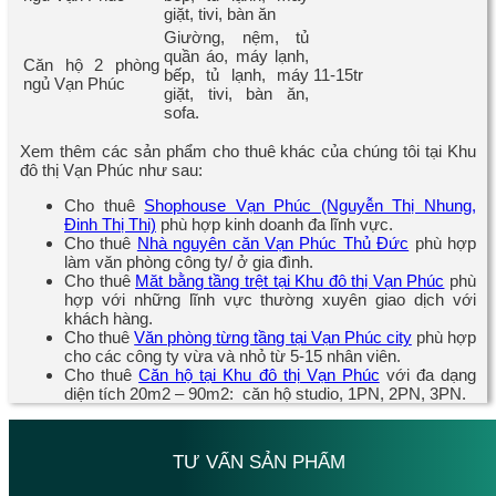
giặt, tivi, bàn ăn
Giường, nệm, tủ
quần áo, máy lạnh,
Căn hộ 2 phòng
bếp, tủ lạnh, máy
11-15tr
ngủ Vạn Phúc
giặt, tivi, bàn ăn,
sofa.
Xem thêm các sản phẩm cho thuê khác của chúng tôi tại Khu
đô thị Vạn Phúc như sau:
Cho thuê
Shophouse Vạn Phúc (Nguyễn Thị Nhung,
Đinh Thị Thi)
phù hợp kinh doanh đa lĩnh vực.
Cho thuê
Nhà nguyên căn Vạn Phúc Thủ Đức
phù hợp
làm văn phòng công ty/ ở gia đình.
Cho thuê
Măt bằng tầng trệt tại Khu đô thị Vạn Phúc
phù
hợp với những lĩnh vực thường xuyên giao dịch với
khách hàng.
Cho thuê
Văn phòng từng tầng tại Vạn Phúc city
phù hợp
cho các công ty vừa và nhỏ từ 5-15 nhân viên.
Cho thuê
Căn hộ tại Khu đô thị Vạn Phúc
với đa dạng
diện tích 20m2 – 90m2: căn hộ studio, 1PN, 2PN, 3PN.
TƯ VẤN SẢN PHẨM