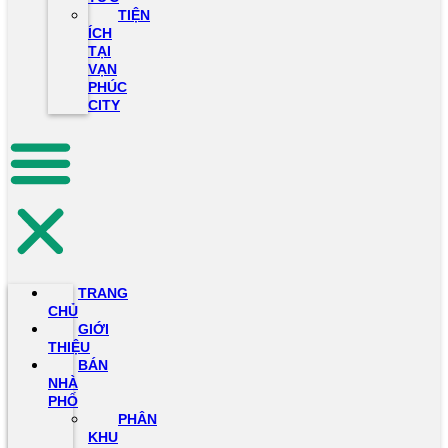
TIỆN
ÍCH
TẠI
VẠN
PHÚC
CITY
TRANG
CHỦ
GIỚI
THIỆU
BÁN
NHÀ
PHỐ
PHÂN
KHU