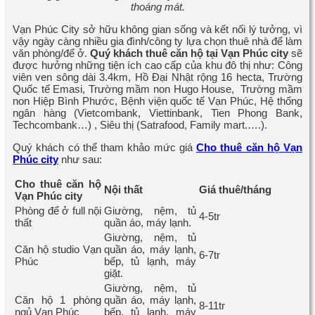
thoáng mát.
Vạn Phúc City sở hữu không gian sống và kết nối lý tưởng, vì
vậy ngày càng nhiều gia đình/công ty lựa chọn thuê nhà để làm
văn phòng/để ở.
Quý khách thuê
căn hộ tại Vạn Phúc city
sẽ
được hưởng những tiện ích cao cấp của khu đô thị như: Công
viên ven sông dài 3.4km, Hồ Đại Nhật rộng 16 hecta, Trường
Quốc tế Emasi, Trường mầm non Hugo House, Trường mầm
non Hiệp Bình Phước, Bệnh viện quốc tế Vạn Phúc, Hệ thống
ngân hàng (Vietcombank, Viettinbank, Tien Phong Bank,
Techcombank…) , Siêu thị (Satrafood, Family mart.….).
Quý khách có thể tham khảo mức giá
Cho thuê c
ăn hộ
Vạn
Phúc city
như sau:
Cho thuê căn hộ
Nội thất
Giá thuê/tháng
Vạn Phúc city
Phòng để ở full nội
Giường, nệm, tủ
4-5tr
thất
quần áo, máy lạnh.
Giường, nệm, tủ
Căn hộ studio Vạn
quần áo, máy lạnh,
6-7tr
Phúc
bếp, tủ lạnh, máy
giặt.
Giường, nệm, tủ
Căn hộ 1 phòng
quần áo, máy lạnh,
8-11tr
ngủ Vạn Phúc
bếp, tủ lạnh, máy