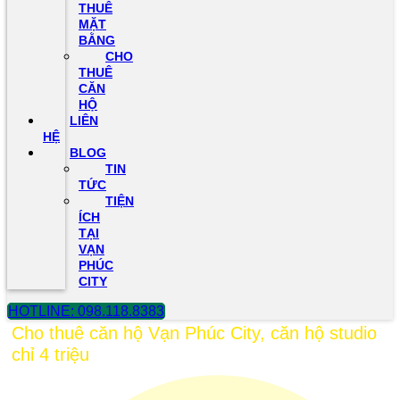
THUÊ
MẶT
BẰNG
CHO
THUÊ
CĂN
HỘ
LIÊN
HỆ
BLOG
TIN
TỨC
TIỆN
ÍCH
TẠI
VẠN
PHÚC
CITY
HOTLINE: 098.118.8383
Cho thuê căn hộ Vạn Phúc City, căn hộ studio
chỉ 4 triệu