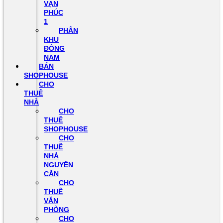
VẠN
PHÚC
1
PHÂN
KHU
ĐÔNG
NAM
BÁN
SHOPHOUSE
CHO
THUÊ
NHÀ
CHO
THUÊ
SHOPHOUSE
CHO
THUÊ
NHÀ
NGUYÊN
CĂN
CHO
THUÊ
VĂN
PHÒNG
CHO