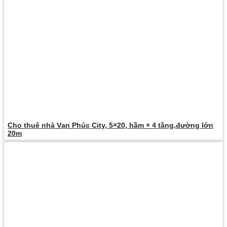
Cho thuê nhà Vạn Phúc City, 5×20, hầm + 4 tầng,đường lớn
20m