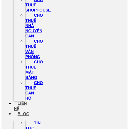
THUÊ
SHOPHOUSE
CHO
THUÊ
NHÀ
NGUYÊN
CĂN
CHO
THUÊ
VĂN
PHÒNG
CHO
THUÊ
MẶT
BẰNG
CHO
THUÊ
CĂN
HỘ
LIÊN
HỆ
BLOG
TIN
TỨC