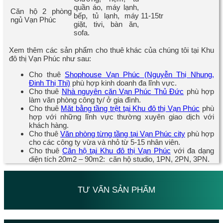
quần áo, máy lạnh,
Căn hộ 2 phòng
bếp, tủ lạnh, máy
11-15tr
ngủ Vạn Phúc
giặt, tivi, bàn ăn,
sofa.
Xem thêm các sản phẩm cho thuê khác của chúng tôi tại Khu
đô thị Vạn Phúc như sau:
Cho thuê
Shophouse Vạn Phúc (Nguyễn Thị Nhung,
Đinh Thị Thi)
phù hợp kinh doanh đa lĩnh vực.
Cho thuê
Nhà nguyên căn Vạn Phúc Thủ Đức
phù hợp
làm văn phòng công ty/ ở gia đình.
Cho thuê
Măt bằng tầng trệt tại Khu đô thị Vạn Phúc
phù
hợp với những lĩnh vực thường xuyên giao dịch với
khách hàng.
Cho thuê
Văn phòng từng tầng tại Vạn Phúc city
phù hợp
cho các công ty vừa và nhỏ từ 5-15 nhân viên.
Cho thuê
Căn hộ tại Khu đô thị Vạn Phúc
với đa dạng
diện tích 20m2 – 90m2: căn hộ studio, 1PN, 2PN, 3PN.
TƯ VẤN SẢN PHẨM