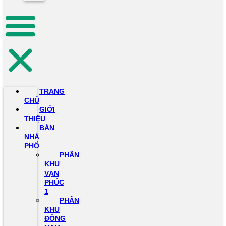
TRANG
CHỦ
GIỚI
THIỆU
BÁN
NHÀ
PHỐ
PHÂN
KHU
VẠN
PHÚC
1
PHÂN
KHU
ĐÔNG