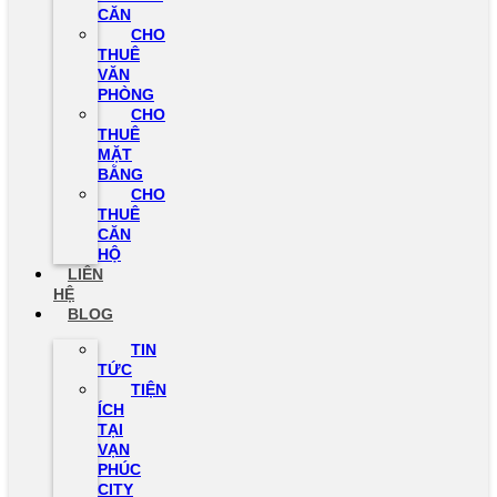
CĂN
CHO
THUÊ
VĂN
PHÒNG
CHO
THUÊ
MẶT
BẰNG
CHO
THUÊ
CĂN
HỘ
LIÊN
HỆ
BLOG
TIN
TỨC
TIỆN
ÍCH
TẠI
VẠN
PHÚC
CITY