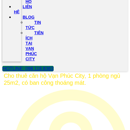
HỘ
LIÊN
HỆ
BLOG
TIN
TỨC
TIỆN
ÍCH
TẠI
VẠN
PHÚC
CITY
HOTLINE: 098.118.8383
Cho thuê căn hộ Vạn Phúc City, 1 phòng ngủ
25m2, có ban công thoáng mát.