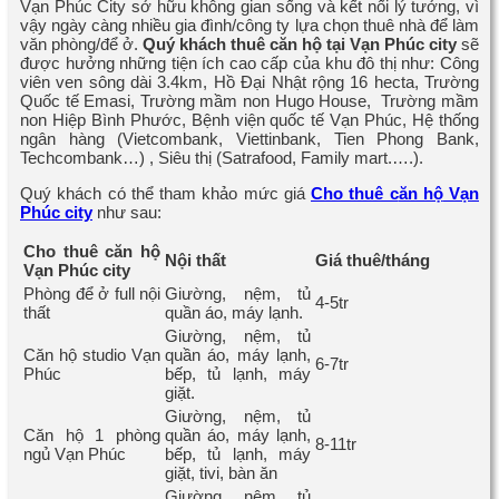
Vạn Phúc City sở hữu không gian sống và kết nối lý tưởng, vì
vậy ngày càng nhiều gia đình/công ty lựa chọn thuê nhà để làm
văn phòng/để ở.
Quý khách thuê
căn hộ
tại Vạn Phúc city
sẽ
được hưởng những tiện ích cao cấp của khu đô thị như: Công
viên ven sông dài 3.4km, Hồ Đại Nhật rộng 16 hecta, Trường
Quốc tế Emasi, Trường mầm non Hugo House, Trường mầm
non Hiệp Bình Phước, Bệnh viện quốc tế Vạn Phúc, Hệ thống
ngân hàng (Vietcombank, Viettinbank, Tien Phong Bank,
Techcombank…) , Siêu thị (Satrafood, Family mart.….).
Quý khách có thể tham khảo mức giá
Cho thuê c
ăn hộ
Vạn
Phúc city
như sau:
Cho thuê căn hộ
Nội thất
Giá thuê/tháng
Vạn Phúc city
Phòng để ở full nội
Giường, nệm, tủ
4-5tr
thất
quần áo, máy lạnh.
Giường, nệm, tủ
Căn hộ studio Vạn
quần áo, máy lạnh,
6-7tr
Phúc
bếp, tủ lạnh, máy
giặt.
Giường, nệm, tủ
Căn hộ 1 phòng
quần áo, máy lạnh,
8-11tr
ngủ Vạn Phúc
bếp, tủ lạnh, máy
giặt, tivi, bàn ăn
Giường, nệm, tủ