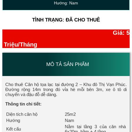
Hướng: Nam
TÌNH TRẠNG: ĐÃ CHO THUÊ
Giá: 5
Triệu/Tháng
MÔ TẢ SẢN PHẨM
Cho thuê Căn hộ tọa lạc tại đường 2 – Khu đô Thị Vạn Phúc.
Đường rộng 14m trong đó vỉa hè mỗi bên 3m, xe ô tô di
chuyển và đậu đỗ dễ dàng.
Thông tin chi tiết:
Diện tích căn hộ
25m2
Hướng
Nam
Nằm tại tầng 3 của căn nhà
Kết cấu
6x20m, hầm + 4 tầng.