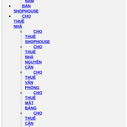
NAM
BÁN
SHOPHOUSE
CHO
THUÊ
NHÀ
CHO
THUÊ
SHOPHOUSE
CHO
THUÊ
NHÀ
NGUYÊN
CĂN
CHO
THUÊ
VĂN
PHÒNG
CHO
THUÊ
MẶT
BẰNG
CHO
THUÊ
CĂN