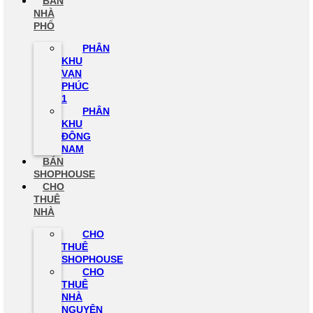
BÁN
NHÀ
PHỐ
PHÂN
KHU
VẠN
PHÚC
1
PHÂN
KHU
ĐÔNG
NAM
BÁN
SHOPHOUSE
CHO
THUÊ
NHÀ
CHO
THUÊ
SHOPHOUSE
CHO
THUÊ
NHÀ
NGUYÊN