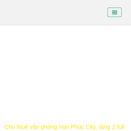
BÁN NHÀ PHỐ
BÁN SHO
CHO THUÊ NHÀ
Cho thuê văn phòng Vạn Phúc City, tầng 2 full