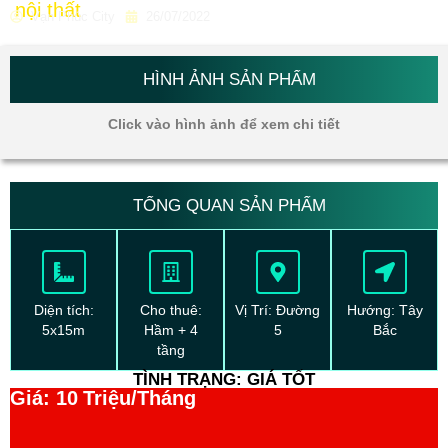
nội thất
Vạn Phúc City
26/07/2022
HÌNH ẢNH SẢN PHẨM
Click vào hình ảnh để xem chi tiết
TỔNG QUAN SẢN PHẨM
Diện tích:
Cho thuê:
Vị Trí: Đường
Hướng: Tây
5x15m
Hầm + 4
5
Bắc
tầng
TÌNH TRẠNG: GIÁ TỐT
Giá: 10
Triệu/Tháng