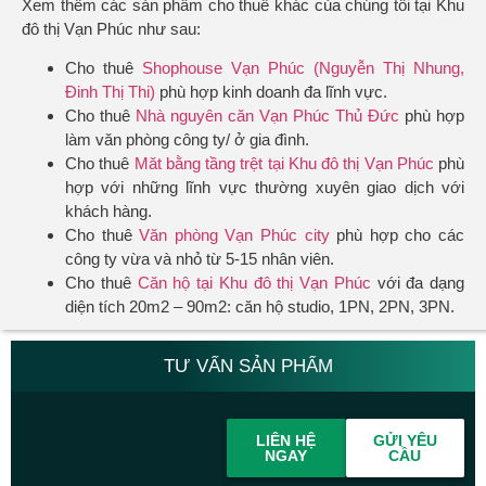
Xem thêm các sản phẩm cho thuê khác của chúng tôi tại Khu
đô thị Vạn Phúc như sau:
Cho thuê
Shophouse Vạn Phúc (Nguyễn Thị Nhung,
Đinh Thị Thi)
phù hợp kinh doanh đa lĩnh vực.
Cho thuê
Nhà nguyên căn Vạn Phúc Thủ Đức
phù hợp
làm văn phòng công ty/ ở gia đình.
Cho thuê
Măt bằng tầng trệt tại Khu đô thị Vạn Phúc
phù
hợp với những lĩnh vực thường xuyên giao dịch với
khách hàng.
Cho thuê
Văn phòng Vạn Phúc city
phù hợp cho các
công ty vừa và nhỏ từ 5-15 nhân viên.
Cho thuê
Căn hộ tại Khu đô thị Vạn Phúc
với đa dạng
diện tích 20m2 – 90m2: căn hộ studio, 1PN, 2PN, 3PN.
TƯ VẤN SẢN PHẨM
LIÊN HỆ
GỬI YÊU
NGAY
CẦU