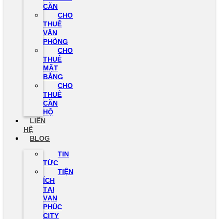
CĂN
CHO
THUÊ
VĂN
PHÒNG
CHO
THUÊ
MẶT
BẰNG
CHO
THUÊ
CĂN
HỘ
LIÊN
HỆ
BLOG
TIN
TỨC
TIỆN
ÍCH
TẠI
VẠN
PHÚC
CITY