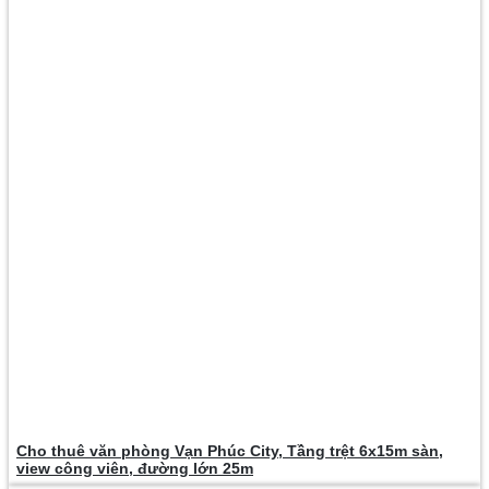
Cho thuê văn phòng Vạn Phúc City, Tầng trệt 6x15m sàn,
view công viên, đường lớn 25m