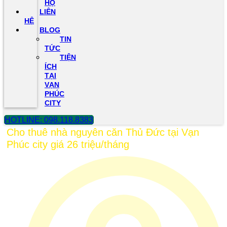
HỘ
LIÊN
HỆ
BLOG
TIN
TỨC
TIỆN
ÍCH
TẠI
VẠN
PHÚC
CITY
HOTLINE: 098.118.8383
Cho thuê nhà nguyên căn Thủ Đức tại Vạn
Phúc city giá 26 triệu/tháng