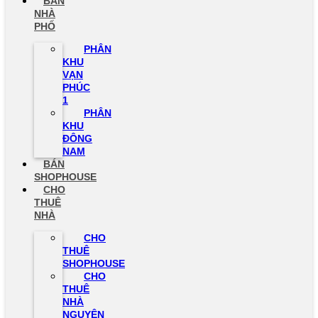
BÁN
NHÀ
PHỐ
PHÂN
KHU
VẠN
PHÚC
1
PHÂN
KHU
ĐÔNG
NAM
BÁN
SHOPHOUSE
CHO
THUÊ
NHÀ
CHO
THUÊ
SHOPHOUSE
CHO
THUÊ
NHÀ
NGUYÊN