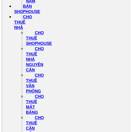
NAM
BÁN
SHOPHOUSE
CHO
THUÊ
NHÀ
CHO
THUÊ
SHOPHOUSE
CHO
THUÊ
NHÀ
NGUYÊN
CĂN
CHO
THUÊ
VĂN
PHÒNG
CHO
THUÊ
MẶT
BẰNG
CHO
THUÊ
CĂN