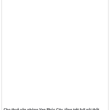
Cho thuê văn phòng Vạn Phúc City, tầng trệt full nội thất