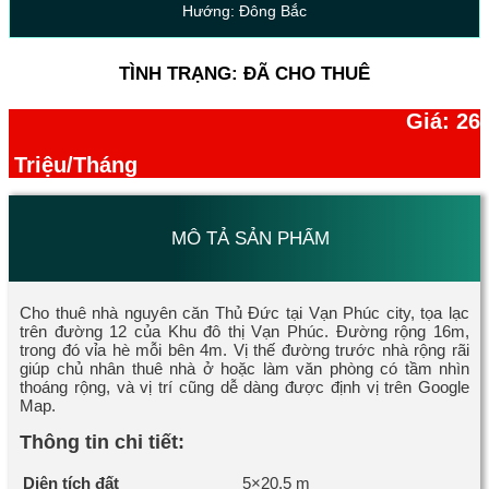
Hướng: Đông Bắc
TÌNH TRẠNG: ĐÃ CHO THUÊ
Giá: 26
Triệu/Tháng
MÔ TẢ SẢN PHẨM
Cho thuê nhà nguyên căn Thủ Đức tại Vạn Phúc city, tọa lạc
trên đường 12 của Khu đô thị Vạn Phúc. Đường rộng 16m,
trong đó vỉa hè mỗi bên 4m. Vị thế đường trước nhà rộng rãi
giúp chủ nhân thuê nhà ở hoặc làm văn phòng có tầm nhìn
thoáng rộng, và vị trí cũng dễ dàng được định vị trên Google
Map.
Thông tin chi tiết:
Diện tích đất
5×20.5 m