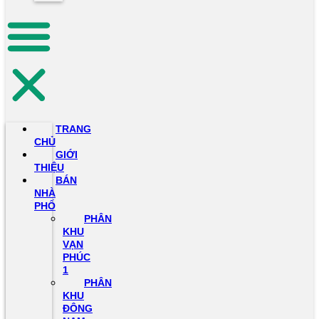
TRANG
CHỦ
GIỚI
THIỆU
BÁN
NHÀ
PHỐ
PHÂN
KHU
VẠN
PHÚC
1
PHÂN
KHU
ĐÔNG