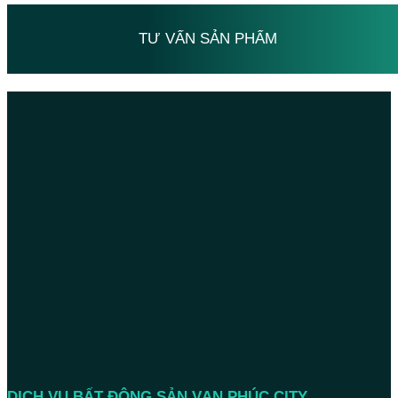
TƯ VẤN SẢN PHẨM
DỊCH VỤ BẤT ĐỘNG SẢN VẠN PHÚC CITY