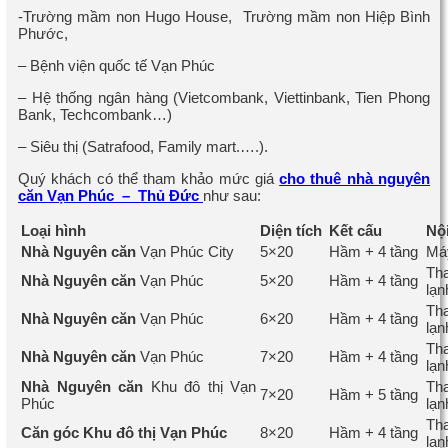
-Trường mầm non Hugo House, Trường mầm non Hiệp Bình
Phước,
– Bệnh viện quốc tế Vạn Phúc
– Hệ thống ngân hàng (Vietcombank, Viettinbank, Tien Phong
Bank, Techcombank…)
– Siêu thị (Satrafood, Family mart.….).
Quý khách có thể tham khảo mức giá
cho thuê nhà nguyên
căn Vạn Phúc – Thủ Đức
như sau:
Loại hình
Diện tích
Kết cấu
Nội
Nhà Nguyên căn
Vạn Phúc City
5×20
Hầm + 4 tầng
Máy
Th
Nhà Nguyên căn
Vạn Phúc
5×20
Hầm + 4 tầng
lạn
Th
Nhà Nguyên căn
Vạn Phúc
6×20
Hầm + 4 tầng
lạn
Th
Nhà Nguyên căn
Vạn Phúc
7×20
Hầm + 4 tầng
lạn
Nhà Nguyên căn
Khu đô thị Vạn
Th
7×20
Hầm + 5 tầng
Phúc
lạn
Th
Căn góc Khu đô thị Vạn Phúc
8×20
Hầm + 4 tầng
lạn