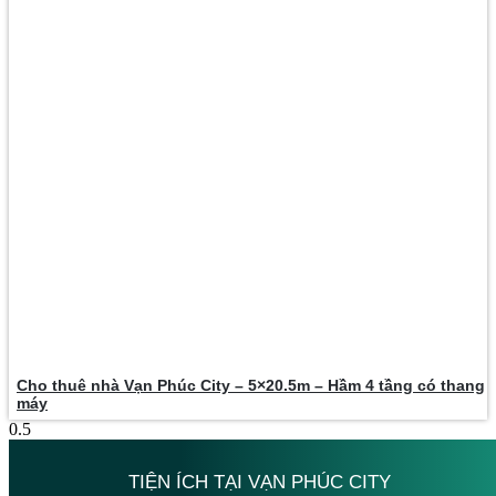
Cho thuê nhà Vạn Phúc City – 5×20.5m – Hầm 4 tầng có thang
máy
TIỆN ÍCH TẠI VẠN PHÚC CITY