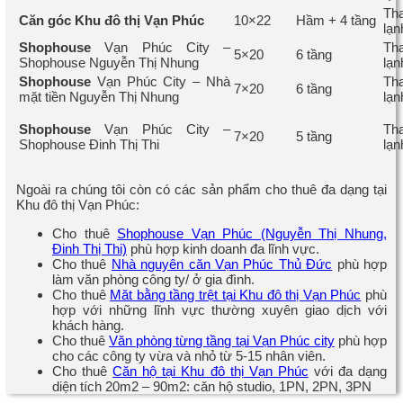
Th
Căn góc Khu đô thị Vạn Phúc
10×22
Hầm + 4 tầng
lạn
Shophouse
Vạn Phúc City –
Th
5×20
6 tầng
Shophouse Nguyễn Thị Nhung
lạn
Shophouse
Vạn Phúc City – Nhà
Th
7×20
6 tầng
mặt tiền Nguyễn Thị Nhung
lạn
Shophouse
Vạn Phúc City –
Th
7×20
5 tầng
Shophouse Đinh Thị Thi
lạn
Ngoài ra chúng tôi còn có các sản phẩm cho thuê đa dạng tại
Khu đô thị Vạn Phúc:
Cho thuê
Shophouse Vạn Phúc (Nguyễn Thị Nhung,
Đinh Thị Thi)
phù hợp kinh doanh đa lĩnh vực.
Cho thuê
Nhà nguyên căn Vạn Phúc Thủ Đức
phù hợp
làm văn phòng công ty/ ở gia đình.
Cho thuê
Măt bằng tầng trệt tại Khu đô thị Vạn Phúc
phù
hợp với những lĩnh vực thường xuyên giao dịch với
khách hàng.
Cho thuê
Văn phòng từng tầng tại Vạn Phúc city
phù hợp
cho các công ty vừa và nhỏ từ 5-15 nhân viên.
Cho thuê
Căn hộ tại Khu đô thị Vạn Phúc
với đa dạng
diện tích 20m2 – 90m2: căn hộ studio, 1PN, 2PN, 3PN