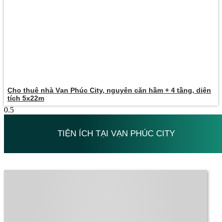
Cho thuê nhà Vạn Phúc City, nguyên căn hầm + 4 tầng, diện
tích 5x22m
TIỆN ÍCH TẠI VẠN PHÚC CITY