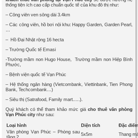
thống tiện ích cao cấp chuẩn quốc tế của khu đô thị như:
– Công viên ven sông dài 3.4km
– Các công viên, hồ bơi nội khu: Happy Garden, Garden Pearl,
…
– Hồ Đại Nhật rộng 16 hecta
– Trường Quốc tế Emasi
-Trường mầm non Hugo House, Trường mầm non Hiệp Bình
Phước,
– Bệnh viện quốc tế Vạn Phúc
– Hệ thống ngân hàng (Vietcombank, Viettinbank, Tien Phong
Bank, Techcombank…)
– Siêu thị (Satrafood, Family mart.….).
Quý khách có thể tham khảo mức giá
cho thuê
văn phòng
Vạn Phúc city
như sau:
Loại hình
Diện tích
Đặc điể
Văn phòng Vạn Phúc – Phòng sau
5x5m
Thang má
tầng 2