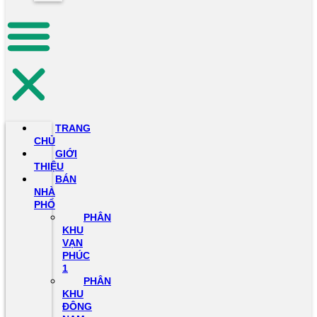
TRANG
CHỦ
GIỚI
THIỆU
BÁN
NHÀ
PHỐ
PHÂN
KHU
VẠN
PHÚC
1
PHÂN
KHU
ĐÔNG