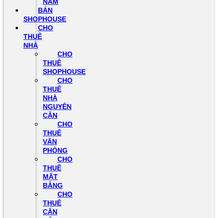
NAM
BÁN
SHOPHOUSE
CHO
THUÊ
NHÀ
CHO
THUÊ
SHOPHOUSE
CHO
THUÊ
NHÀ
NGUYÊN
CĂN
CHO
THUÊ
VĂN
PHÒNG
CHO
THUÊ
MẶT
BẰNG
CHO
THUÊ
CĂN