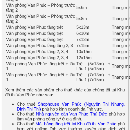
Văn phòng Vạn Phúc – Phòng trước
5x6m
Thang má
tầng 2
Văn phòng Vạn Phúc – Phòng trước
5x8m
Thang má
tầng 2
Văn phòng Vạn Phúc tầng trệt
5x13m
Thang má
Văn phòng Vạn Phúc tầng trệt
6x10m
Thang má
Văn phòng Vạn Phúc tầng trệt
7x13m
Thang má
Văn phòng Vạn Phúc tầng tầng 2, 3
7x15m
Thang má
Văn phòng Vạn Phúc tầng 2, 3, 4
10x15m
Thang má
Văn phòng Vạn Phúc tầng 2, 3, 4
12x15m
Thang má
Văn phòng Vạn Phúc tầng trệt + lầu
Trệt (5x13m) +
Thang má
1
Lầu 1 (5x15m)
Văn phòng Vạn Phúc tầng trệt + lầu
Trệt (7x13m) +
Thang má
1
Lầu 1 (7x15m)
Xem thêm các sản phẩm cho thuê khác của chúng tôi tại Khu
đô thị Vạn Phúc như sau:
Cho thuê
Shophouse Vạn Phúc (Nguyễn Thị Nhung,
Đinh Thị Thi)
phù hợp kinh doanh đa lĩnh vực.
Cho thuê
Nhà nguyên căn Vạn Phúc Thủ Đức
phù hợp
làm văn phòng công ty/ ở gia đình.
Cho thuê
Măt bằng tầng trệt tại Khu đô thị Vạn Phúc
phù
hợp với những lĩnh vực thường xuyên giao dịch với