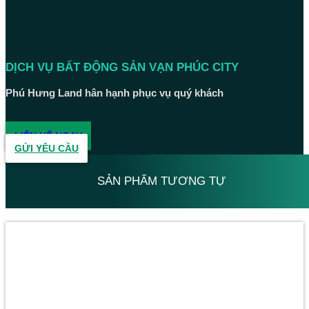
DỊCH VỤ BẤT ĐỘNG SẢN VẠN PHÚC CITY
Phú Hưng Land hân hạnh phục vụ quý khách
LIÊN HỆ NGAY
GỬI YÊU CẦU
SẢN PHẨM TƯƠNG TỰ