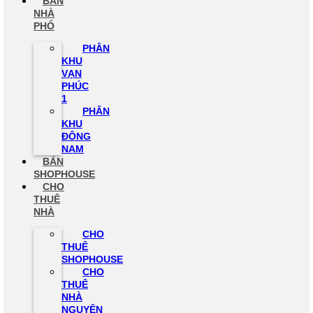
BÁN
NHÀ
PHỐ
PHÂN
KHU
VẠN
PHÚC
1
PHÂN
KHU
ĐÔNG
NAM
BÁN
SHOPHOUSE
CHO
THUÊ
NHÀ
CHO
THUÊ
SHOPHOUSE
CHO
THUÊ
NHÀ
NGUYÊN