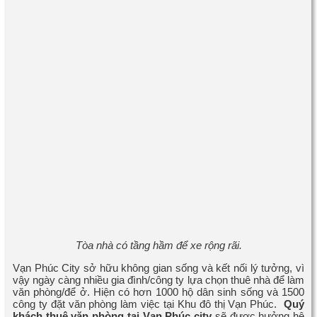
Tòa nhà có tầng hầm để xe rộng rãi.
Vạn Phúc City sở hữu không gian sống và kết nối lý tưởng, vì
vậy ngày càng nhiều gia đình/công ty lựa chọn thuê nhà để làm
văn phòng/để ở. Hiện có hơn 1000 hộ dân sinh sống và 1500
công ty đặt văn phòng làm việc tại Khu đô thị Vạn Phúc.
Quý
khách thuê
văn phòng tại Vạn Phúc city
sẽ được hưởng hệ