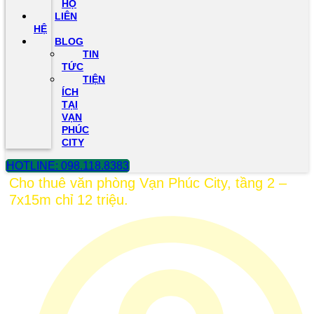
HỘ
LIÊN
HỆ
BLOG
TIN
TỨC
TIỆN
ÍCH
TẠI
VẠN
PHÚC
CITY
HOTLINE: 098.118.8383
Cho thuê văn phòng Vạn Phúc City, tầng 2 –
7x15m chỉ 12 triệu.