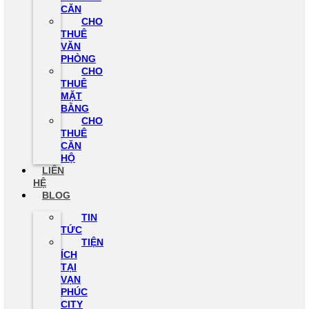
CĂN
CHO
THUÊ
VĂN
PHÒNG
CHO
THUÊ
MẶT
BẰNG
CHO
THUÊ
CĂN
HỘ
LIÊN
HỆ
BLOG
TIN
TỨC
TIỆN
ÍCH
TẠI
VẠN
PHÚC
CITY