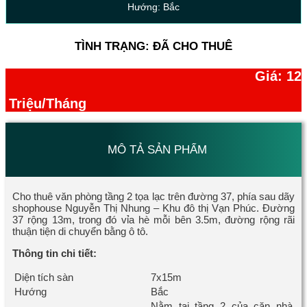
Hướng: Bắc
TÌNH TRẠNG: ĐÃ CHO THUÊ
Giá: 12
Triệu/Tháng
MÔ TẢ SẢN PHẨM
Cho thuê văn phòng tầng 2 tọa lạc trên đường 37, phía sau dãy
shophouse Nguyễn Thị Nhung – Khu đô thị Vạn Phúc. Đường
37 rộng 13m, trong đó vỉa hè mỗi bên 3.5m, đường rộng rãi
thuận tiện di chuyển bằng ô tô.
Thông tin chi tiết:
Diện tích sàn
7x15m
Hướng
Bắc
Nằm tại tầng 2 của căn nhà