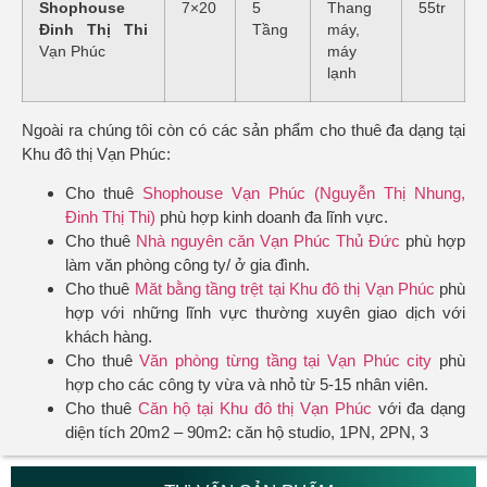
Shophouse
7×20
5
Thang
55tr
Đinh Thị Thi
Tầng
máy,
Vạn Phúc
máy
lạnh
Ngoài ra chúng tôi còn có các sản phẩm cho thuê đa dạng tại
Khu đô thị Vạn Phúc:
Cho thuê
Shophouse Vạn Phúc (Nguyễn Thị Nhung,
Đinh Thị Thi)
phù hợp kinh doanh đa lĩnh vực.
Cho thuê
Nhà nguyên căn Vạn Phúc Thủ Đức
phù hợp
làm văn phòng công ty/ ở gia đình.
Cho thuê
Măt bằng tầng trệt tại Khu đô thị Vạn Phúc
phù
hợp với những lĩnh vực thường xuyên giao dịch với
khách hàng.
Cho thuê
Văn phòng từng tầng tại Vạn Phúc city
phù
hợp cho các công ty vừa và nhỏ từ 5-15 nhân viên.
Cho thuê
Căn hộ tại Khu đô thị Vạn Phúc
với đa dạng
diện tích 20m2 – 90m2: căn hộ studio, 1PN, 2PN, 3