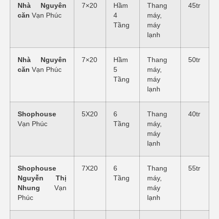
Nhà Nguyên
7×20
Hầm
Thang
45tr
căn
Vạn Phúc
4
máy,
Tầng
máy
lạnh
Nhà Nguyên
7×20
Hầm
Thang
50tr
căn
Vạn Phúc
5
máy,
Tầng
máy
lạnh
Shophouse
5X20
6
Thang
40tr
Vạn Phúc
Tầng
máy,
máy
lạnh
Shophouse
7X20
6
Thang
55tr
Nguyễn Thị
Tầng
máy,
Nhung
Vạn
máy
Phúc
lạnh