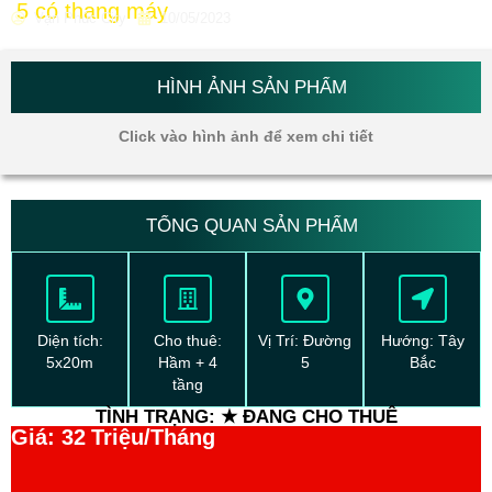
5 có thang máy
Vạn Phúc City
10/05/2023
HÌNH ẢNH SẢN PHẨM
Click vào hình ảnh để xem chi tiết
TỔNG QUAN SẢN PHẨM
Diện tích:
Cho thuê:
Vị Trí: Đường
Hướng: Tây
5x20m
Hầm + 4
5
Bắc
tầng
TÌNH TRẠNG: ★ ĐANG CHO THUÊ
Giá: 32
Triệu/Tháng