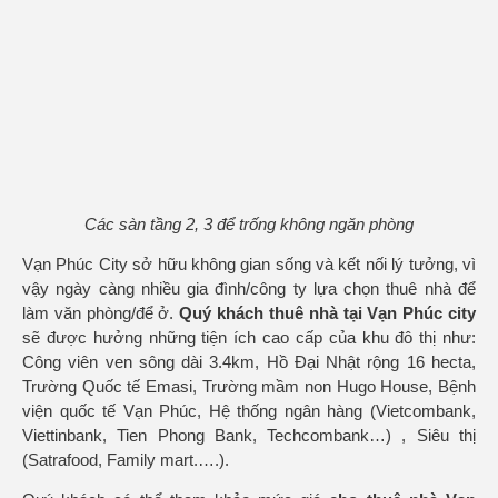
Các sàn tầng 2, 3 để trống không ngăn phòng
Vạn Phúc City sở hữu không gian sống và kết nối lý tưởng, vì
vậy ngày càng nhiều gia đình/công ty lựa chọn thuê nhà để
làm văn phòng/để ở.
Quý khách thuê nhà tại Vạn Phúc city
sẽ được hưởng những tiện ích cao cấp của khu đô thị như:
Công viên ven sông dài 3.4km, Hồ Đại Nhật rộng 16 hecta,
Trường Quốc tế Emasi, Trường mầm non Hugo House, Bệnh
viện quốc tế Vạn Phúc, Hệ thống ngân hàng (Vietcombank,
Viettinbank, Tien Phong Bank, Techcombank…) , Siêu thị
(Satrafood, Family mart.….).