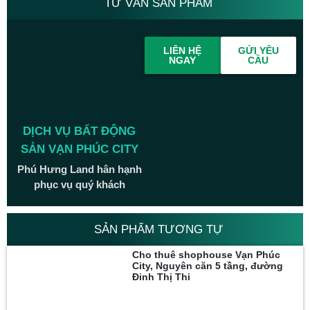
TƯ VẤN SẢN PHẨM
LIÊN HỆ
GỬI YÊU
NGAY
CẦU
DỊCH VỤ BẤT ĐỘNG
SẢN VẠN PHÚC CITY
Phú Hưng Land hân hạnh
phục vụ quý khách
SẢN PHẨM TƯƠNG TỰ
Cho thuê shophouse Vạn Phúc
City, Nguyên căn 5 tầng, đường
Đinh Thị Thi