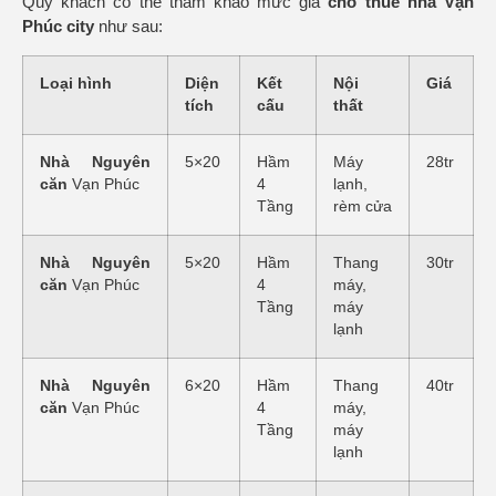
Quý khách có thể tham khảo mức giá
cho thuê nhà Vạn
Phúc city
như sau:
Loại hình
Diện
Kết
Nội
Giá
tích
cấu
thất
Nhà Nguyên
5×20
Hầm
Máy
28tr
căn
Vạn Phúc
4
lạnh,
Tầng
rèm cửa
Nhà Nguyên
5×20
Hầm
Thang
30tr
căn
Vạn Phúc
4
máy,
Tầng
máy
lạnh
Nhà Nguyên
6×20
Hầm
Thang
40tr
căn
Vạn Phúc
4
máy,
Tầng
máy
lạnh