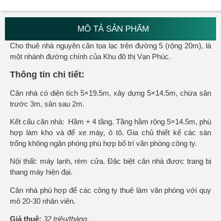
MÔ TẢ SẢN PHẨM
Cho thuê nhà nguyên căn tọa lạc trên đường 5 (rộng 20m), là
một nhánh đường chính của Khu đô thị Vạn Phúc.
Thông tin chi tiết:
Căn nhà có diện tích 5×19.5m, xây dựng 5×14.5m, chừa sân
trước 3m, sân sau 2m.
Kết cấu căn nhà: Hầm + 4 tầng. Tầng hầm rộng 5×14.5m, phù
hợp làm kho và để xe máy, ô tô. Gia chủ thiết kế các sàn
trống không ngăn phòng phù hợp bố trí văn phòng công ty.
Nội thất: máy lạnh, rèm cửa. Đặc biệt căn nhà được trang bị
thang máy hiện đại.
Căn nhà phù hợp để các công ty thuê làm văn phòng với quy
mô 20-30 nhân viên.
Giá thuê:
32 triệu/tháng
.