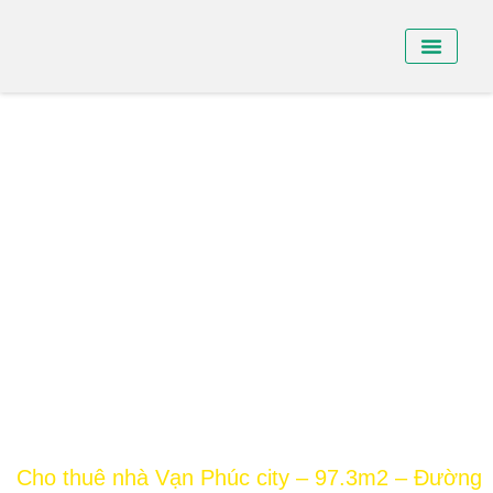
BÁN NHÀ PHỐ
BÁN SHO
CHO THUÊ NHÀ
Cho thuê nhà Vạn Phúc city – 97.3m2 – Đường