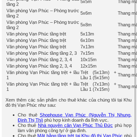
5x5m
Thang má
tầng 2
Văn phòng Vạn Phúc – Phòng trước
5x6m
Thang má
tầng 2
Văn phòng Vạn Phúc – Phòng trước
5x8m
Thang má
tầng 2
Văn phòng Vạn Phúc tầng trệt
5x13m
Thang má
Văn phòng Vạn Phúc tầng trệt
6x10m
Thang má
Văn phòng Vạn Phúc tầng trệt
7x13m
Thang má
Văn phòng Vạn Phúc tầng tầng 2, 3
7x15m
Thang má
Văn phòng Vạn Phúc tầng 2, 3, 4
10x15m
Thang má
Văn phòng Vạn Phúc tầng 2, 3, 4
12x15m
Thang má
Văn phòng Vạn Phúc tầng trệt + lầu
Trệt (5x13m) +
Thang má
1
Lầu 1 (5x15m)
Văn phòng Vạn Phúc tầng trệt + lầu
Trệt (7x13m) +
Thang má
1
Lầu 1 (7x15m)
Xem thêm các sản phẩm cho thuê khác của chúng tôi tại Khu
đô thị Vạn Phúc như sau:
Cho thuê
Shophouse Vạn Phúc (Nguyễn Thị Nhung,
Đinh Thị Thi)
phù hợp kinh doanh đa lĩnh vực.
Cho thuê
Nhà nguyên căn Vạn Phúc Thủ Đức
phù hợp
làm văn phòng công ty/ ở gia đình.
Cho thuê
Măt bằng tầng trệt tại Khu đô thị Vạn Phúc
phù