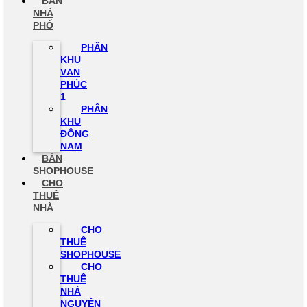
BÁN
NHÀ
PHỐ
PHÂN
KHU
VẠN
PHÚC
1
PHÂN
KHU
ĐÔNG
NAM
BÁN
SHOPHOUSE
CHO
THUÊ
NHÀ
CHO
THUÊ
SHOPHOUSE
CHO
THUÊ
NHÀ
NGUYÊN