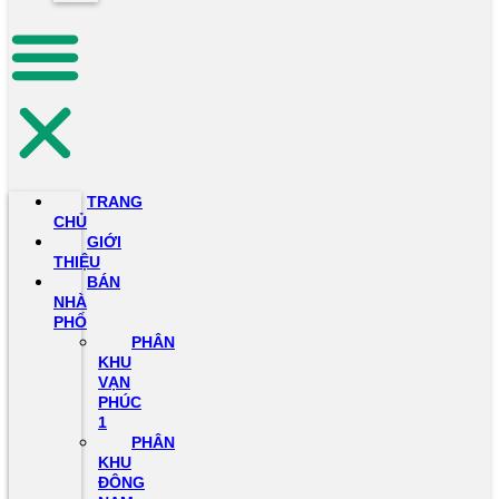
TRANG
CHỦ
GIỚI
THIỆU
BÁN
NHÀ
PHỐ
PHÂN
KHU
VẠN
PHÚC
1
PHÂN
KHU
ĐÔNG