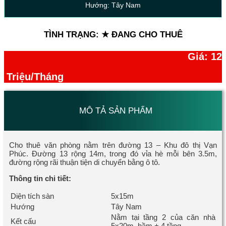
Hướng: Tây Nam
TÌNH TRẠNG: ★ ĐANG CHO THUÊ
Giá: 12
Triệu/Tháng
MÔ TẢ SẢN PHẨM
Cho thuê văn phòng nằm trên đường 13 – Khu đô thị Vạn
Phúc. Đường 13 rộng 14m, trong đó vỉa hè mỗi bên 3.5m,
đường rộng rãi thuận tiện di chuyển bằng ô tô.
Thông tin chi tiết:
Diện tích sàn
5x15m
Hướng
Tây Nam
Nằm tại tầng 2 của căn nhà
Kết cấu
5x20m, hầm + 4 tầng.