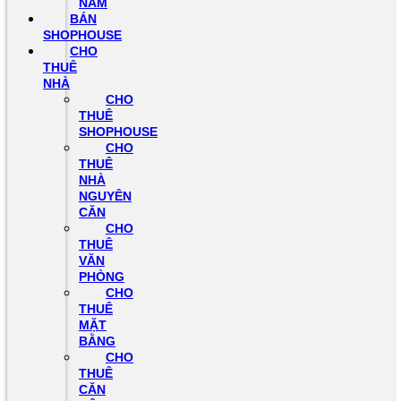
NAM
BÁN
SHOPHOUSE
CHO
THUÊ
NHÀ
CHO
THUÊ
SHOPHOUSE
CHO
THUÊ
NHÀ
NGUYÊN
CĂN
CHO
THUÊ
VĂN
PHÒNG
CHO
THUÊ
MẶT
BẰNG
CHO
THUÊ
CĂN