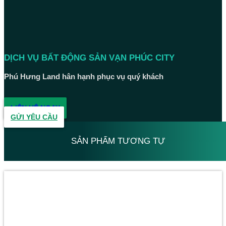
DỊCH VỤ BẤT ĐỘNG SẢN VẠN PHÚC CITY
Phú Hưng Land hân hạnh phục vụ quý khách
LIÊN HỆ NGAY
GỬI YÊU CẦU
SẢN PHẨM TƯƠNG TỰ