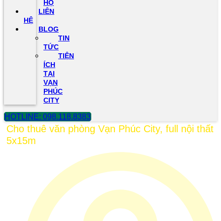
HỘ
LIÊN
HỆ
BLOG
TIN
TỨC
TIỆN
ÍCH
TẠI
VẠN
PHÚC
CITY
HOTLINE: 098.118.8383
Cho thuê văn phòng Vạn Phúc City, full nội thất
5x15m