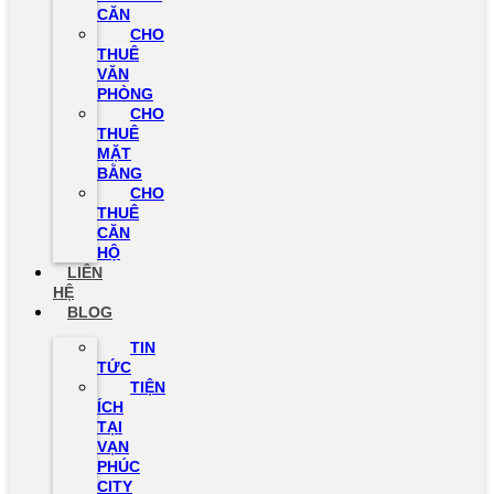
CĂN
CHO
THUÊ
VĂN
PHÒNG
CHO
THUÊ
MẶT
BẰNG
CHO
THUÊ
CĂN
HỘ
LIÊN
HỆ
BLOG
TIN
TỨC
TIỆN
ÍCH
TẠI
VẠN
PHÚC
CITY