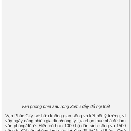
Văn phòng phía sau rộng 25m2 đầy đủ nội thất
Vạn Phúc City sở hữu không gian sống và kết nối lý tưởng, vì
vậy ngày càng nhiều gia đình/công ty lựa chọn thuê nhà để làm
văn phòng/để ở. Hiện có hơn 1000 hộ dân sinh sống và 1500
công ty đặt văn phòng làm việc tại Khu đô thị Vạn Phúc.
Quý