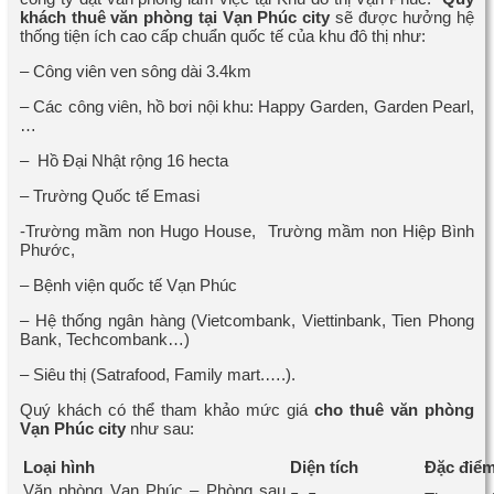
khách thuê
văn phòng tại Vạn Phúc city
sẽ được hưởng hệ
thống tiện ích cao cấp chuẩn quốc tế của khu đô thị như:
– Công viên ven sông dài 3.4km
– Các công viên, hồ bơi nội khu: Happy Garden, Garden Pearl,
…
– Hồ Đại Nhật rộng 16 hecta
– Trường Quốc tế Emasi
-Trường mầm non Hugo House, Trường mầm non Hiệp Bình
Phước,
– Bệnh viện quốc tế Vạn Phúc
– Hệ thống ngân hàng (Vietcombank, Viettinbank, Tien Phong
Bank, Techcombank…)
– Siêu thị (Satrafood, Family mart.….).
Quý khách có thể tham khảo mức giá
cho thuê
văn phòng
Vạn Phúc city
như sau:
Loại hình
Diện tích
Đặc điể
Văn phòng Vạn Phúc – Phòng sau