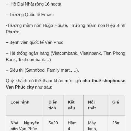
– Hồ Đại Nhật rộng 16 hecta
– Trường Quốc tế Emasi
-Trường mầm non Hugo House, Trường mầm non Hiệp Bình
Phước,
– Bệnh viện quốc tế Vạn Phúc
– Hệ thống ngân hàng (Vietcombank, Viettinbank, Tien Phong
Bank, Techcombank…)
– Siêu thị (Satrafood, Family mart.….).
Quý khách có thể tham khảo mức giá
cho thuê shophouse
Vạn Phúc city
như sau:
Loại hình
Diện
Kết
Nội
Giá
tích
cấu
thất
Nhà Nguyên
5×20
Hầm
Máy
28tr
căn
Vạn Phúc
4
lạnh,