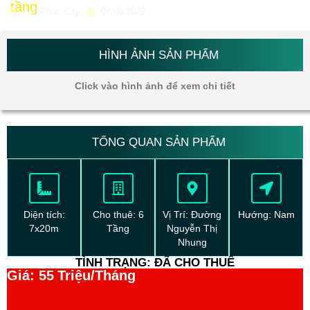
tầng
Vạn Phúc City
07/06/2022
HÌNH ẢNH SẢN PHẨM
Click vào hình ảnh để xem chi tiết
TỔNG QUAN SẢN PHẨM
Diện tích:
Cho thuê: 6
Vị Trí: Đường
Hướng: Nam
7x20m
Tầng
Nguyễn Thị
Nhung
TÌNH TRẠNG: ĐÃ CHO THUÊ
Giá: 55
Triệu/Tháng