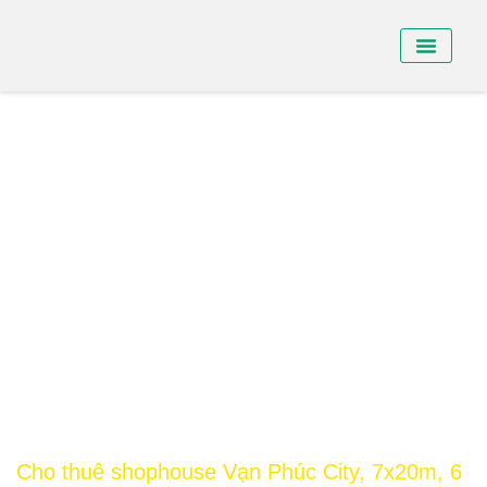
BÁN NHÀ PHỐ
BÁN SHO
CHO THUÊ NHÀ
Cho thuê shophouse Vạn Phúc City, 7x20m, 6