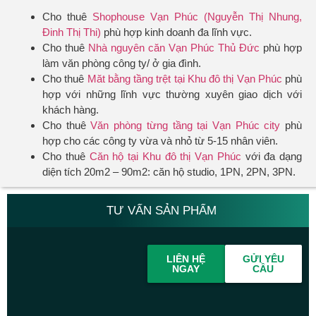
Cho thuê
Shophouse Vạn Phúc (Nguyễn Thị Nhung,
Đinh Thị Thi)
phù hợp kinh doanh đa lĩnh vực.
Cho thuê
Nhà nguyên căn Vạn Phúc Thủ Đức
phù hợp
làm văn phòng công ty/ ở gia đình.
Cho thuê
Măt bằng tầng trệt tại Khu đô thị Vạn Phúc
phù
hợp với những lĩnh vực thường xuyên giao dịch với
khách hàng.
Cho thuê
Văn phòng từng tầng tại Vạn Phúc city
phù
hợp cho các công ty vừa và nhỏ từ 5-15 nhân viên.
Cho thuê
Căn hộ tại Khu đô thị Vạn Phúc
với đa dạng
diện tích 20m2 – 90m2: căn hộ studio, 1PN, 2PN, 3PN.
TƯ VẤN SẢN PHẨM
LIÊN HỆ
GỬI YÊU
NGAY
CẦU