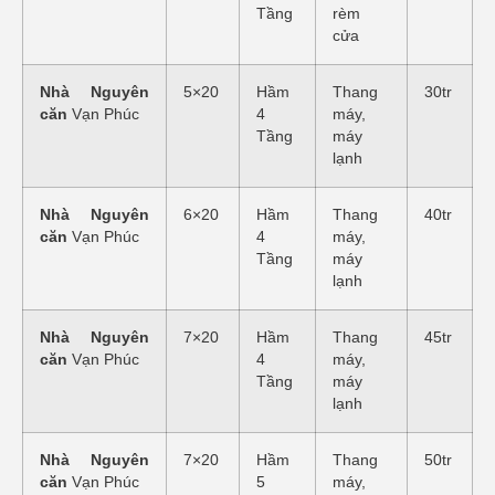
Tầng
rèm
cửa
Nhà Nguyên
5×20
Hầm
Thang
30tr
căn
Vạn Phúc
4
máy,
Tầng
máy
lạnh
Nhà Nguyên
6×20
Hầm
Thang
40tr
căn
Vạn Phúc
4
máy,
Tầng
máy
lạnh
Nhà Nguyên
7×20
Hầm
Thang
45tr
căn
Vạn Phúc
4
máy,
Tầng
máy
lạnh
Nhà Nguyên
7×20
Hầm
Thang
50tr
căn
Vạn Phúc
5
máy,