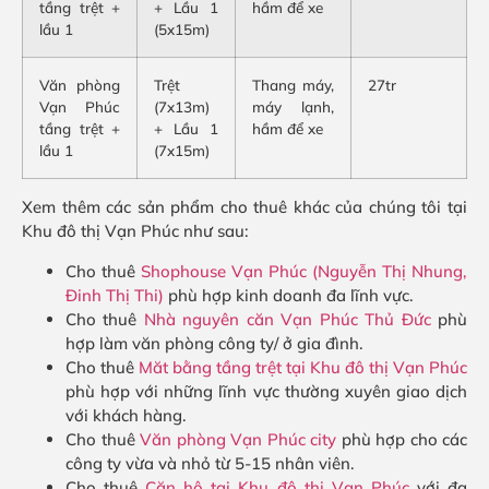
tầng trệt +
+ Lầu 1
hầm để xe
lầu 1
(5x15m)
Văn phòng
Trệt
Thang máy,
27tr
Vạn Phúc
(7x13m)
máy lạnh,
tầng trệt +
+ Lầu 1
hầm để xe
lầu 1
(7x15m)
Xem thêm các sản phẩm cho thuê khác của chúng tôi tại
Khu đô thị Vạn Phúc như sau:
Cho thuê
Shophouse Vạn Phúc (Nguyễn Thị Nhung,
Đinh Thị Thi)
phù hợp kinh doanh đa lĩnh vực.
Cho thuê
Nhà nguyên căn Vạn Phúc Thủ Đức
phù
hợp làm văn phòng công ty/ ở gia đình.
Cho thuê
Măt bằng tầng trệt tại Khu đô thị Vạn Phúc
phù hợp với những lĩnh vực thường xuyên giao dịch
với khách hàng.
Cho thuê
Văn phòng Vạn Phúc city
phù hợp cho các
công ty vừa và nhỏ từ 5-15 nhân viên.
Cho thuê
Căn hộ tại Khu đô thị Vạn Phúc
với đa