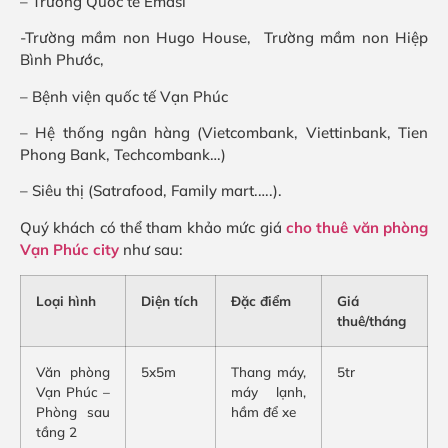
– Trường Quốc tế Emasi
-Trường mầm non Hugo House, Trường mầm non Hiệp
Bình Phước,
– Bệnh viện quốc tế Vạn Phúc
– Hệ thống ngân hàng (Vietcombank, Viettinbank, Tien
Phong Bank, Techcombank…)
– Siêu thị (Satrafood, Family mart.….).
Quý khách có thể tham khảo mức giá
cho thuê
văn phòng
Vạn Phúc city
như sau:
Loại hình
Diện tích
Đặc điểm
Giá
thuê/tháng
Văn phòng
5x5m
Thang máy,
5tr
Vạn Phúc –
máy lạnh,
Phòng sau
hầm để xe
tầng 2