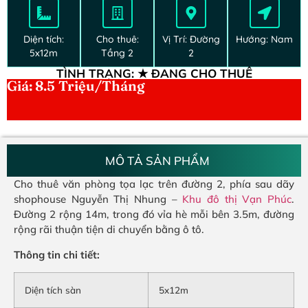
Diện tích:
Cho thuê:
Vị Trí: Đường
Hướng: Nam
5x12m
Tầng 2
2
TÌNH TRẠNG: ★ ĐANG CHO THUÊ
Giá: 8.5
Triệu/Tháng
MÔ TẢ SẢN PHẨM
Cho thuê văn phòng tọa lạc trên đường 2, phía sau dãy
shophouse Nguyễn Thị Nhung –
Khu đô thị Vạn Phúc
.
Đường 2 rộng 14m, trong đó vỉa hè mỗi bên 3.5m, đường
rộng rãi thuận tiện di chuyển bằng ô tô.
Thông tin chi tiết:
Diện tích sàn
5x12m