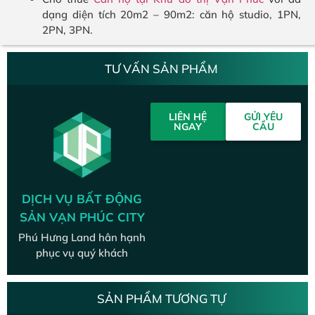
dạng diện tích 20m2 – 90m2: căn hộ studio, 1PN,
2PN, 3PN.
TƯ VẤN SẢN PHẨM
LIÊN HỆ
GỬI YÊU
NGAY
CẦU
DỊCH VỤ BẤT ĐỘNG
SẢN VẠN PHÚC CITY
Phú Hưng Land hân hạnh
phục vụ quý khách
SẢN PHẨM TƯƠNG TỰ