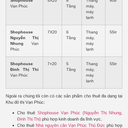
Shophouse
5X20
6
Thang
40tr
Vạn Phúc
Tầng
máy,
máy
lạnh
Shophouse
7X20
6
Thang
55tr
Nguyễn Thị
Tầng
máy,
Nhung
Vạn
máy
Phúc
lạnh
Shophouse
7×20
5
Thang
55tr
Đinh Thị Thi
Tầng
máy,
Vạn Phúc
máy
lạnh
Ngoài ra chúng tôi còn có các sản phẩm cho thuê đa dạng tại
Khu đô thị Vạn Phúc:
Cho thuê
Shophouse Vạn Phúc (Nguyễn Thị Nhung,
Đinh Thị Thi)
phù hợp kinh doanh đa lĩnh vực.
Cho thuê
Nhà nguyên căn Vạn Phúc Thủ Đức
phù hợp