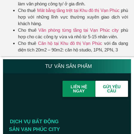
làm văn phòng công ty/ ở gia đình.
Cho thuê
Măt bằng tầng trệt tại Khu đô thị Vạn Phúc
phù
hợp với những lĩnh vực thường xuyên giao dịch với
khách hàng.
Cho thuê
Văn phòng từng tầng tại Vạn Phúc city
phù
hợp cho các công ty vừa và nhỏ từ 5-15 nhân viên.
Cho thuê
Căn hộ tại Khu đô thị Vạn Phúc
với đa dạng
diện tích 20m2 – 90m2: căn hộ studio, 1PN, 2PN, 3
TƯ VẤN SẢN PHẨM
LIÊN HỆ
GỬI YÊU
NGAY
CẦU
DỊCH VỤ BẤT ĐỘNG
SẢN VẠN PHÚC CITY