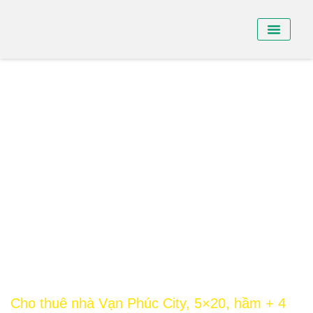
BÁN NHÀ PHỐ
BÁN SHO
CHO THUÊ NHÀ
Cho thuê nhà Vạn Phúc City, 5×20, hầm + 4