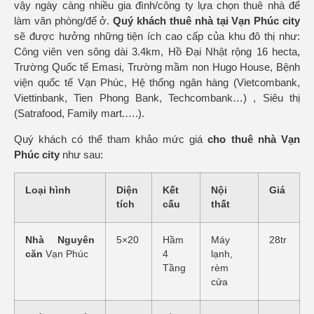
vậy ngày càng nhiều gia đình/công ty lựa chọn thuê nhà để
làm văn phòng/để ở.
Quý khách thuê nhà tại Vạn Phúc city
sẽ được hưởng những tiện ích cao cấp của khu đô thị như:
Công viên ven sông dài 3.4km, Hồ Đại Nhật rộng 16 hecta,
Trường Quốc tế Emasi, Trường mầm non Hugo House, Bệnh
viện quốc tế Vạn Phúc, Hệ thống ngân hàng (Vietcombank,
Viettinbank, Tien Phong Bank, Techcombank…) , Siêu thị
(Satrafood, Family mart.….).
Quý khách có thể tham khảo mức giá
cho thuê nhà Vạn
Phúc city
như sau:
Loại hình
Diện
Kết
Nội
Giá
tích
cấu
thất
Nhà Nguyên
5×20
Hầm
Máy
28tr
căn
Vạn Phúc
4
lạnh,
Tầng
rèm
cửa