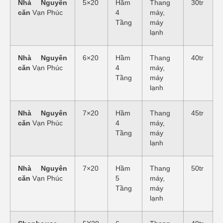
Nhà Nguyên
5×20
Hầm
Thang
30tr
căn
Vạn Phúc
4
máy,
Tầng
máy
lạnh
Nhà Nguyên
6×20
Hầm
Thang
40tr
căn
Vạn Phúc
4
máy,
Tầng
máy
lạnh
Nhà Nguyên
7×20
Hầm
Thang
45tr
căn
Vạn Phúc
4
máy,
Tầng
máy
lạnh
Nhà Nguyên
7×20
Hầm
Thang
50tr
căn
Vạn Phúc
5
máy,
Tầng
máy
lạnh