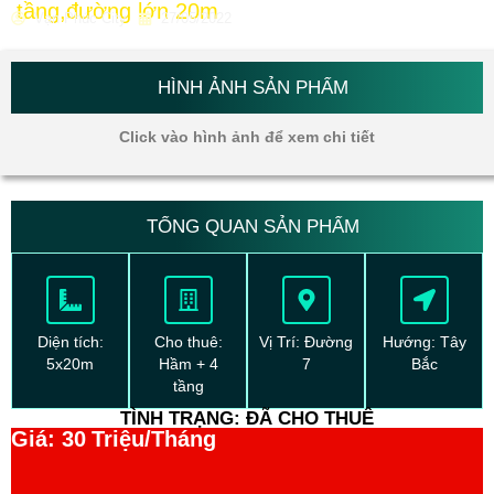
tầng,đường lớn 20m
Vạn Phúc City
27/05/2022
HÌNH ẢNH SẢN PHẨM
Click vào hình ảnh để xem chi tiết
TỔNG QUAN SẢN PHẨM
Diện tích:
Cho thuê:
Vị Trí: Đường
Hướng: Tây
5x20m
Hầm + 4
7
Bắc
tầng
TÌNH TRẠNG: ĐÃ CHO THUÊ
Giá: 30
Triệu/Tháng