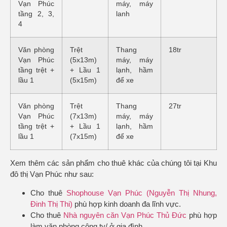
Vạn Phúc
máy, máy
tầng 2, 3,
lanh
4
Văn phòng
Trệt
Thang
18tr
Vạn Phúc
(5x13m)
máy, máy
tầng trệt +
+ Lầu 1
lạnh, hầm
lầu 1
(5x15m)
để xe
Văn phòng
Trệt
Thang
27tr
Vạn Phúc
(7x13m)
máy, máy
tầng trệt +
+ Lầu 1
lạnh, hầm
lầu 1
(7x15m)
để xe
Xem thêm các sản phẩm cho thuê khác của chúng tôi tại Khu
đô thị Vạn Phúc như sau:
Cho thuê
Shophouse Vạn Phúc (Nguyễn Thị Nhung,
Đinh Thị Thi)
phù hợp kinh doanh đa lĩnh vực.
Cho thuê
Nhà nguyên căn Vạn Phúc Thủ Đức
phù hợp
làm văn phòng công ty/ ở gia đình.