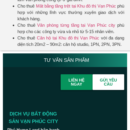
Cho thuê
Măt bằng tầng trệt tại Khu đô thị Vạn Phúc
phù
hợp với những lĩnh vực thường xuyên giao dịch với
khách hàng.
Cho thuê
Văn phòng từng tầng tại Vạn Phúc city
phù
hợp cho các công ty vừa và nhỏ từ 5-15 nhân viên.
Cho thuê
Căn hộ tại Khu đô thị Vạn Phúc
với đa dạng
diện tích 20m2 – 90m2: căn hộ studio, 1PN, 2PN, 3PN.
TƯ VẤN SẢN PHẨM
LIÊN HỆ
GỬI YÊU
NGAY
CẦU
DỊCH VỤ BẤT ĐỘNG
SẢN VẠN PHÚC CITY
Phú Hưng Land hân hạnh