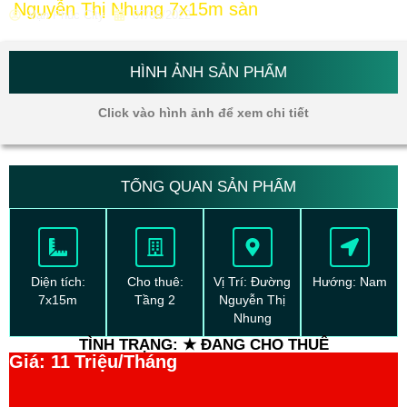
Nguyễn Thị Nhung 7x15m sàn
Vạn Phúc City
07/06/2022
HÌNH ẢNH SẢN PHẨM
Click vào hình ảnh để xem chi tiết
TỔNG QUAN SẢN PHẨM
Diện tích:
Cho thuê:
Vị Trí: Đường
Hướng: Nam
7x15m
Tầng 2
Nguyễn Thị
Nhung
TÌNH TRẠNG: ★ ĐANG CHO THUÊ
Giá: 11
Triệu/Tháng