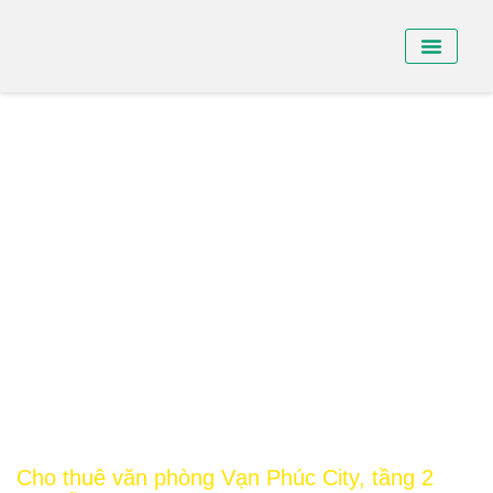
BÁN NHÀ PHỐ
BÁN SHO
CHO THUÊ NHÀ
Cho thuê văn phòng Vạn Phúc City, tầng 2