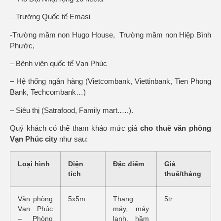
– Trường Quốc tế Emasi
-Trường mầm non Hugo House, Trường mầm non Hiệp Bình
Phước,
– Bệnh viện quốc tế Vạn Phúc
– Hệ thống ngân hàng (Vietcombank, Viettinbank, Tien Phong
Bank, Techcombank…)
– Siêu thị (Satrafood, Family mart.….).
Quý khách có thể tham khảo mức giá
cho thuê
văn phòng
Vạn Phúc city
như sau:
Loại hình
Diện
Đặc điểm
Giá
tích
thuê/tháng
Văn phòng
5x5m
Thang
5tr
Vạn Phúc
máy, máy
– Phòng
lạnh, hầm