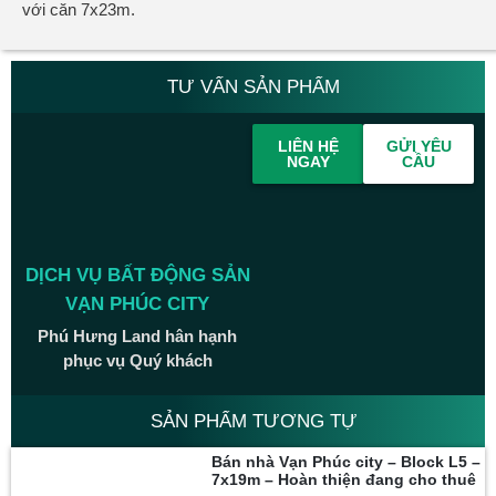
với căn 7x23m.
TƯ VẤN SẢN PHẨM
LIÊN HỆ
GỬI YÊU
NGAY
CẦU
DỊCH VỤ BẤT ĐỘNG SẢN
VẠN PHÚC CITY
Phú Hưng Land hân hạnh
phục vụ Quý khách
SẢN PHẨM TƯƠNG TỰ
Bán nhà Vạn Phúc city – Block L5 –
7x19m – Hoàn thiện đang cho thuê