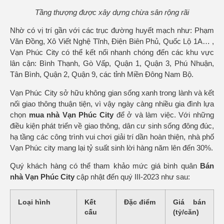
Tầng thượng được xây dựng chừa sân rộng rãi
Nhờ có vị trí gần với các trục đường huyết mạch như: Phạm
Văn Đồng, Xô Viết Nghệ Tĩnh, Điện Biên Phủ, Quốc Lộ 1A… ,
Vạn Phúc City có thể kết nối nhanh chóng đến các khu vực
lân cận: Bình Thạnh, Gò Vấp, Quận 1, Quận 3, Phú Nhuận,
Tân Bình, Quận 2, Quận 9, các tỉnh Miền Đông Nam Bộ.
Vạn Phúc City sở hữu không gian sống xanh trong lành và kết
nối giao thông thuận tiện, vì vậy ngày càng nhiều gia đình lựa
chọn
mua nhà Vạn Phúc City
để ở và làm việc. Với những
điều kiện phát triển về giao thông, dân cư sinh sống đông đúc,
hạ tầng các công trình vui chơi giải trí dần hoàn thiện, nhà phố
Vạn Phúc city mang lại tỷ suất sinh lời hàng năm lên đến 30%.
Quý khách hàng có thể tham khảo mức giá bình quân
Bán
nhà Vạn Phúc City
cập nhật đến quý III-2023 như sau:
Loại hình
Kết
Đặc điểm
Giá bán
cấu
(tỷ/căn)