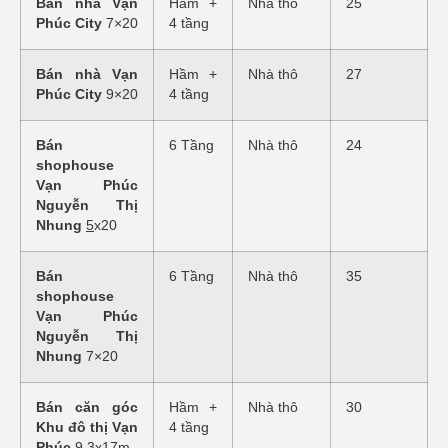
Bán nhà Vạn
Hầm +
Nhà thô
25
Phúc City
7×20
4 tầng
Bán nhà Vạn
Hầm +
Nhà thô
27
Phúc City
9×20
4 tầng
Bán
6 Tầng
Nhà thô
24
shophouse
Vạn Phúc
Nguyễn Thị
Nhung
5
x20
Bán
6 Tầng
Nhà thô
35
shophouse
Vạn Phúc
Nguyễn Thị
Nhung
7×20
Bán căn góc
Hầm +
Nhà thô
30
Khu đô thị Vạn
4 tầng
Phúc
9.3x17m