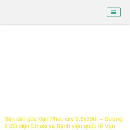
BÁN NHÀ PHỐ
BÁN SHO
CHO THUÊ NHÀ
Bán căn góc Vạn Phúc city 8.6x20m – Đường
5 đối diện Emasi và Bệnh viện quốc tế Vạn