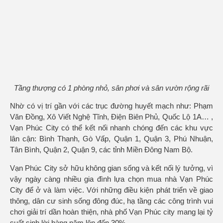
Tầng thượng có 1 phòng nhỏ, sân phơi và sân vườn rộng rãi
Nhờ có vị trí gần với các trục đường huyết mạch như: Phạm
Văn Đồng, Xô Viết Nghệ Tĩnh, Điện Biên Phủ, Quốc Lộ 1A… ,
Vạn Phúc City có thể kết nối nhanh chóng đến các khu vực
lân cận: Bình Thạnh, Gò Vấp, Quận 1, Quận 3, Phú Nhuận,
Tân Bình, Quận 2, Quận 9, các tỉnh Miền Đông Nam Bộ.
Vạn Phúc City sở hữu không gian sống và kết nối lý tưởng, vì
vậy ngày càng nhiều gia đình lựa chọn mua nhà Vạn Phúc
City để ở và làm việc. Với những điều kiện phát triển về giao
thông, dân cư sinh sống đông đúc, hạ tầng các công trình vui
chơi giải trí dần hoàn thiện, nhà phố Vạn Phúc city mang lại tỷ
suất sinh lời hàng năm lên đến 30%.