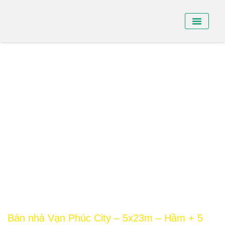
BÁN NHÀ PHỐ
BÁN SHO
CHO THUÊ NHÀ
Bán nhà Vạn Phúc City – 5x23m – Hầm + 5