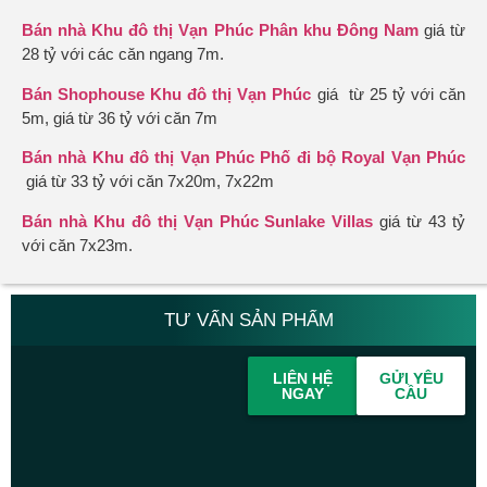
Bán nhà Khu đô thị Vạn Phúc Phân khu Đông Nam
giá từ
28 tỷ với các căn ngang 7m.
Bán Shophouse Khu đô thị Vạn Phúc
giá từ 25 tỷ với căn
5m, giá từ 36 tỷ với căn 7m
Bán nhà Khu đô thị Vạn Phúc Phố đi bộ Royal Vạn Phúc
giá từ 33 tỷ với căn 7x20m, 7x22m
Bán nhà Khu đô thị Vạn Phúc Sunlake Villas
giá từ 43 tỷ
với căn 7x23m.
TƯ VẤN SẢN PHẨM
LIÊN HỆ
GỬI YÊU
NGAY
CẦU