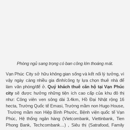
Phòng ngủ sang trọng có ban công lớn thoáng mát.
Vạn Phúc City sở hữu không gian sống và kết nối lý tưởng, vì
vậy ngày càng nhiều gia đình/công ty lựa chọn thuê nhà để
làm văn phòng/để ở.
Quý khách thuê
căn hộ
tại Vạn Phúc
city
sẽ được hưởng những tiện ích cao cấp của khu đô thị
như: Công viên ven sông dài 3.4km, Hồ Đại Nhật rộng 16
hecta, Trường Quốc tế Emasi, Trường mầm non Hugo House,
Trường mầm non Hiệp Bình Phước, Bệnh viện quốc tế Vạn
Phúc, Hệ thống ngân hàng (Vietcombank, Viettinbank, Tien
Phong Bank, Techcombank…) , Siêu thị (Satrafood, Family