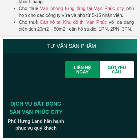
khách hàng.
Cho thuê
Văn phòng từng tầng tại Vạn Phúc city
phù
hợp cho các công ty vừa và nhỏ từ 5-15 nhân viên.
Cho thuê
Căn hộ tại Khu đô thị Vạn Phúc
với đa dạng
diện tích 20m2 – 90m2: căn hộ studio, 1PN, 2PN, 3PN.
TƯ VẤN SẢN PHẨM
LIÊN HỆ
GỬI YÊU
NGAY
CẦU
DỊCH VỤ BẤT ĐỘNG
SẢN VẠN PHÚC CITY
Phú Hưng Land hân hạnh
phục vụ quý khách