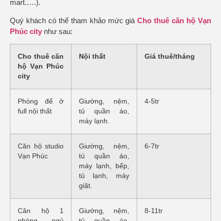
mart.….).
Quý khách có thể tham khảo mức giá
Cho thuê c
ăn hộ
Vạn
Phúc city
như sau:
Cho thuê căn
Nội thất
Giá thuê/tháng
hộ Vạn Phúc
city
Phòng để ở
Giường, nệm,
4-5tr
full nội thất
tủ quần áo,
máy lạnh.
Căn hộ studio
Giường, nệm,
6-7tr
Vạn Phúc
tủ quần áo,
máy lạnh, bếp,
tủ lạnh, máy
giặt.
Căn hộ 1
Giường, nệm,
8-11tr
phòng ngủ
tủ quần áo,