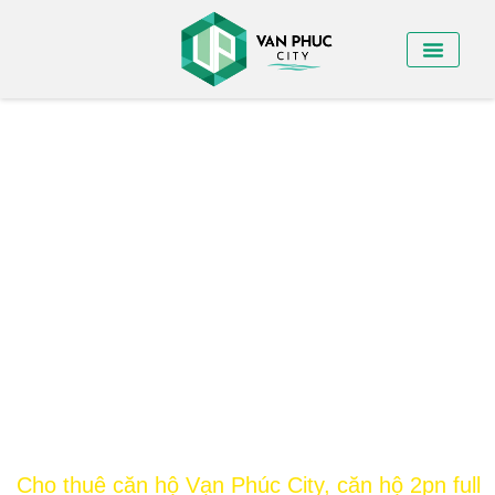
BÁN NHÀ PHỐ
BÁN SHO
CHO THUÊ NHÀ
Cho thuê căn hộ Vạn Phúc City, căn hộ 2pn full