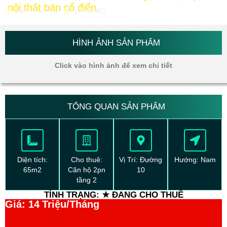
nội thất bán cổ điển.
Vạn Phúc City
19/05/2022
HÌNH ẢNH SẢN PHẨM
Click vào hình ảnh để xem chi tiết
TỔNG QUAN SẢN PHẨM
Diện tích:
Cho thuê:
Vị Trí: Đường
Hướng: Nam
65m2
Căn hộ 2pn
10
tầng 2
TÌNH TRẠNG: ★ ĐANG CHO THUÊ
Giá: 14
Triệu/Tháng