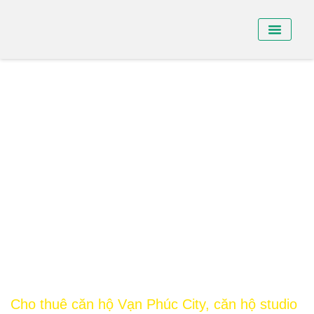
BÁN NHÀ PHỐ
BÁN SHO
CHO THUÊ NHÀ
Cho thuê căn hộ Vạn Phúc City, căn hộ studio