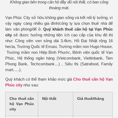
Không gian bên trong căn hộ đầy đủ nội thất, có ban công
thoáng mát.
Vạn Phúc City sở hữu không gian sống và kết nối lý tưởng, vì
vậy ngày càng nhiều gia đình/công ty lựa chọn thuê nhà để
làm văn phòng/để ở.
Quý khách thuê
căn hộ tại Vạn Phúc
city
sẽ được hưởng những tiện ích cao cấp của khu đô thị
như: Công viên ven sông dài 3.4km, Hồ Đại Nhật rộng 16
hecta, Trường Quốc tế Emasi, Trường mầm non Hugo House,
Trường mầm non Hiệp Bình Phước, Bệnh viện quốc tế Vạn
Phúc, Hệ thống ngân hàng (Vietcombank, Viettinbank, Tien
Phong Bank, Techcombank…) , Siêu thị (Satrafood, Family
mart.….).
Quý khách có thể tham khảo mức giá
Cho thuê c
ăn hộ
Vạn
Phúc city
như sau:
Cho thuê căn
Nội thất
Giá thuê/tháng
hộ Vạn Phúc
city