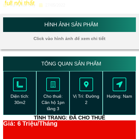
full nội thất
Vạn Phúc City
27/05/2022
HÌNH ẢNH SẢN PHẨM
Click vào hình ảnh để xem chi tiết
TỔNG QUAN SẢN PHẨM
Diện tích:
Cho thuê:
Vị Trí: Đường
Hướng: Nam
30m2
Căn hộ 1pn
2
tầng 3
TÌNH TRẠNG: ĐÃ CHO THUÊ
Giá: 6
Triệu/Tháng