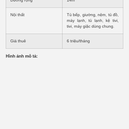
Đường rộng
14m
Nội thất
Tủ bếp, giường, nệm, tủ đồ,
máy lạnh, tủ lạnh, kệ tivi,
tivi, máy giặc dùng chung.
Giá thuê
6 triệu/tháng
Hình ảnh mô tả: