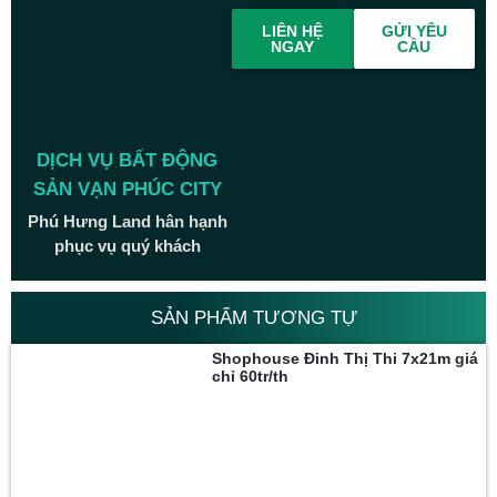
LIÊN HỆ
GỬI YÊU
NGAY
CẦU
DỊCH VỤ BẤT ĐỘNG
SẢN VẠN PHÚC CITY
Phú Hưng Land hân hạnh
phục vụ quý khách
SẢN PHẨM TƯƠNG TỰ
Shophouse Đinh Thị Thi 7x21m giá
chỉ 60tr/th