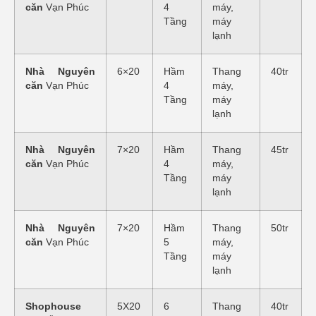
căn
Vạn Phúc
4
máy,
Tầng
máy
lạnh
Nhà Nguyên
6×20
Hầm
Thang
40tr
căn
Vạn Phúc
4
máy,
Tầng
máy
lạnh
Nhà Nguyên
7×20
Hầm
Thang
45tr
căn
Vạn Phúc
4
máy,
Tầng
máy
lạnh
Nhà Nguyên
7×20
Hầm
Thang
50tr
căn
Vạn Phúc
5
máy,
Tầng
máy
lạnh
Shophouse
5X20
6
Thang
40tr