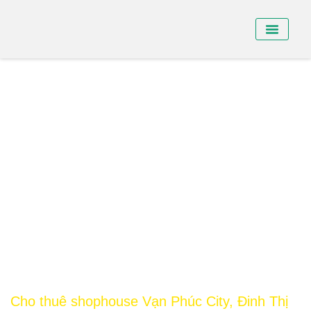
BÁN NHÀ PHỐ
BÁN SHO
CHO THUÊ NHÀ
Cho thuê shophouse Vạn Phúc City, Đinh Thị