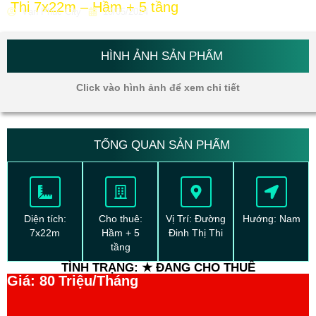
Thi 7x22m – Hầm + 5 tầng
Vạn Phúc City
10/05/2024
HÌNH ẢNH SẢN PHẨM
Click vào hình ảnh để xem chi tiết
TỔNG QUAN SẢN PHẨM
Diện tích:
Cho thuê:
Vị Trí: Đường
Hướng: Nam
7x22m
Hầm + 5
Đinh Thị Thi
tầng
TÌNH TRẠNG: ★ ĐANG CHO THUÊ
Giá: 80
Triệu/Tháng