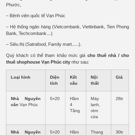
Phước,
– Bệnh viện quốc tế Vạn Phúc
– Hệ thống ngân hàng (Vietcombank, Viettinbank, Tien Phong
Bank, Techcombank…)
– Siêu thị (Satrafood, Family mart.….).
Quý khách có thể tham khảo mức giá
cho thuê nhà / cho
thuê shophouse Vạn Phúc city
như sau:
Loại hình
Diện
Kết
Nội
Giá
tích
cấu
thất
Nhà Nguyên
5×20
Hầm
Máy
28tr
căn
Vạn Phúc
4
lạnh,
Tầng
rèm
cửa
Nhà Nguyên
5×20
Hầm
Thang
30tr