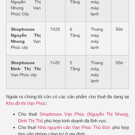
Nguyễn Thị
Tầng
máy,
Nhung Vạn
máy
Phúc City
lạnh
Shophouse
7X20
6
Thang
55tr
Nguyễn Thị
Tầng
máy,
Nhung
Vạn
máy
Phúc city
lạnh
Shophouse
7×20
5
Thang
55tr
Đinh Thị Thi
Tầng
máy,
Vạn Phúc city
máy
lạnh
Ngoài ra chúng tôi còn có các sản phẩm cho thuê đa dạng tại
Khu đô thị Vạn Phúc
:
Cho thuê
Shophouse Vạn Phúc (Nguyễn Thị Nhung,
Đinh Thị Thi)
phù hợp kinh doanh đa lĩnh vực.
Cho thuê
Nhà nguyên căn Vạn Phúc Thủ Đức
phù hợp
làm văn phòng công ty/ ở gia đình.