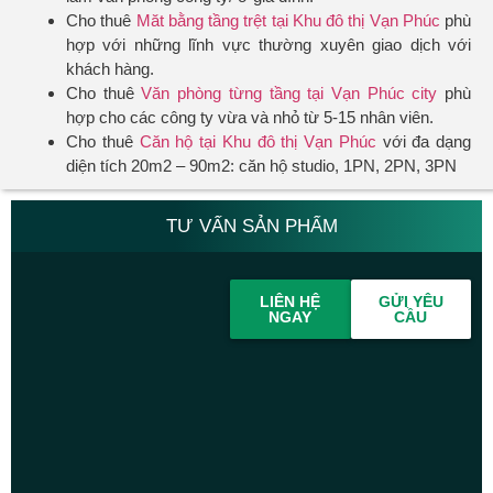
Cho thuê
Măt bằng tầng trệt tại Khu đô thị Vạn Phúc
phù
hợp với những lĩnh vực thường xuyên giao dịch với
khách hàng.
Cho thuê
Văn phòng từng tầng tại Vạn Phúc city
phù
hợp cho các công ty vừa và nhỏ từ 5-15 nhân viên.
Cho thuê
Căn hộ tại Khu đô thị Vạn Phúc
với đa dạng
diện tích 20m2 – 90m2: căn hộ studio, 1PN, 2PN, 3PN
TƯ VẤN SẢN PHẨM
LIÊN HỆ
GỬI YÊU
NGAY
CẦU