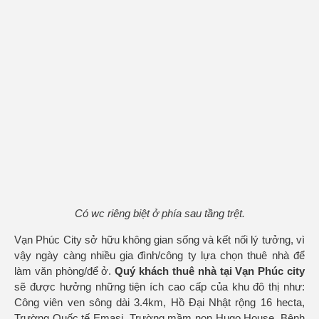
Có wc riêng biệt ở phía sau tầng trệt.
Vạn Phúc City sở hữu không gian sống và kết nối lý tưởng, vì
vậy ngày càng nhiều gia đình/công ty lựa chọn thuê nhà để
làm văn phòng/để ở.
Quý khách thuê nhà tại Vạn Phúc city
sẽ được hưởng những tiện ích cao cấp của khu đô thị như:
Công viên ven sông dài 3.4km, Hồ Đại Nhật rộng 16 hecta,
Trường Quốc tế Emasi, Trường mầm non Hugo House, Bệnh