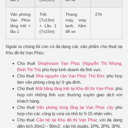
Văn phòng
Trệt
Thang
27tr
Vạn Phúc
(7x13m)
máy, máy
tầng trệt +
+ Lầu 1
lạnh, hầm
lầu 1
(7x15m)
để xe
Ngoài ra chúng tôi còn có đa dạng các sản phẩm cho thuê tại
Khu đô thị Vạn Phúc:
Cho thuê
Shophouse Vạn Phúc (Nguyễn Thị Nhung,
Đinh Thị Thi)
phù hợp kinh doanh đa lĩnh vực.
Cho thuê
Nhà nguyên căn Vạn Phúc Thủ Đức
phù hợp
làm văn phòng công ty/ ở gia đình.
Cho thuê
Măt bằng tầng trệt tại Khu đô thị Vạn Phúc
phù
hợp với những lĩnh vực thường xuyên giao dịch với
khách hàng.
Cho thuê
Văn phòng từng tầng tại Vạn Phúc city
phù
hợp cho các công ty vừa và nhỏ từ 5-15 nhân viên.
Cho thuê
Căn hộ tại Khu đô thị Vạn Phúc
với đa dạng
diện tích 20m2 – 90m2: căn hộ studio, 1PN, 2PN, 3PN.