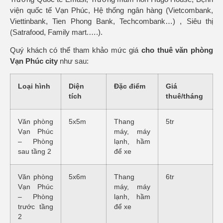
viện quốc tế Vạn Phúc, Hệ thống ngân hàng (Vietcombank,
Viettinbank, Tien Phong Bank, Techcombank…) , Siêu thị
(Satrafood, Family mart.….).
Quý khách có thể tham khảo mức giá
cho thuê
văn phòng
Vạn Phúc city
như sau:
Loại hình
Diện
Đặc điểm
Giá
tích
thuê/tháng
Văn phòng
5x5m
Thang
5tr
Vạn Phúc
máy, máy
– Phòng
lạnh, hầm
sau tầng 2
để xe
Văn phòng
5x6m
Thang
6tr
Vạn Phúc
máy, máy
– Phòng
lạnh, hầm
trước tầng
để xe
2