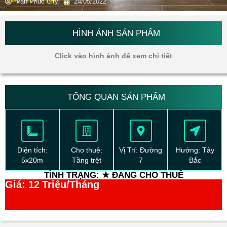
Vạn Phúc City
24/05/2022
HÌNH ẢNH SẢN PHẨM
Click vào hình ảnh để xem chi tiết
TỔNG QUAN SẢN PHẨM
Diện tích:
Cho thuê:
Vị Trí: Đường
Hướng: Tây
5x20m
Tầng trệt
7
Bắc
TÌNH TRẠNG: ★ ĐANG CHO THUÊ
Giá: 12
Triệu/Tháng