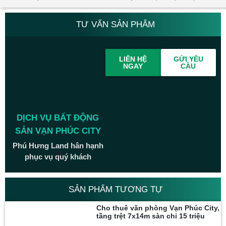
TƯ VẤN SẢN PHẨM
LIÊN HỆ
GỬI YÊU
NGAY
CẦU
DỊCH VỤ BẤT ĐỘNG
SẢN VẠN PHÚC CITY
Phú Hưng Land hân hạnh
phục vụ quý khách
SẢN PHẨM TƯƠNG TỰ
Cho thuê văn phòng Vạn Phúc City,
tầng trệt 7x14m sàn chỉ 15 triệu