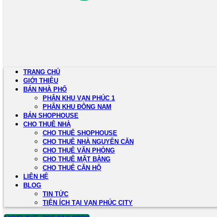
TRANG CHỦ
GIỚI THIỆU
BÁN NHÀ PHỐ
PHÂN KHU VẠN PHÚC 1
PHÂN KHU ĐÔNG NAM
BÁN SHOPHOUSE
CHO THUÊ NHÀ
CHO THUÊ SHOPHOUSE
CHO THUÊ NHÀ NGUYÊN CĂN
CHO THUÊ VĂN PHÒNG
CHO THUÊ MẶT BẰNG
CHO THUÊ CĂN HỘ
LIÊN HỆ
BLOG
TIN TỨC
TIỆN ÍCH TẠI VẠN PHÚC CITY