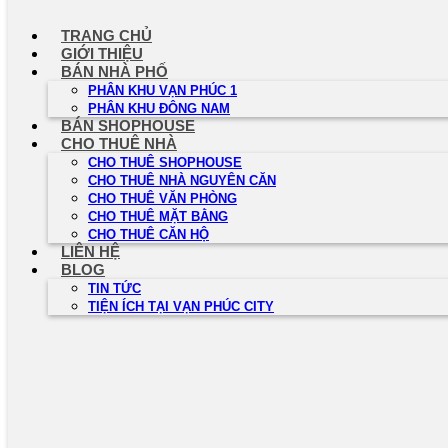
Chuyển
đến
TRANG CHỦ
nội
GIỚI THIỆU
dung
BÁN NHÀ PHỐ
PHÂN KHU VẠN PHÚC 1
PHÂN KHU ĐÔNG NAM
BÁN SHOPHOUSE
CHO THUÊ NHÀ
CHO THUÊ SHOPHOUSE
CHO THUÊ NHÀ NGUYÊN CĂN
CHO THUÊ VĂN PHÒNG
CHO THUÊ MẶT BẰNG
CHO THUÊ CĂN HỘ
LIÊN HỆ
BLOG
TIN TỨC
TIỆN ÍCH TẠI VẠN PHÚC CITY